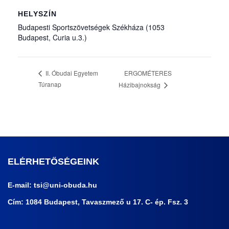
HELYSZÍN
Budapesti Sportszövetségek Székháza (1053
Budapest, Curia u.3.)
ERGOMÉTERES
II. Óbudai Egyetem
Túranap
Házibajnokság
ELÉRHETŐSÉGEINK
E-mail:
tsi@uni-obuda.hu
Cím: 1084 Budapest, Tavaszmező u 17. C- ép. Fsz. 3