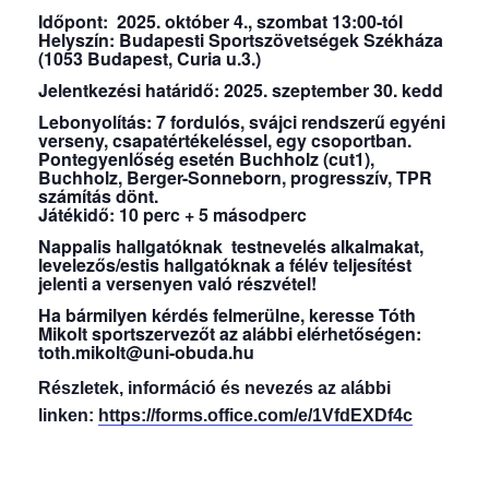
Időpont: 2025. október 4., szombat 13:00-tól
t
Helyszín: Budapesti Sportszövetségek Székháza
(1053 Budapest, Curia u.3.)
Jelentkezési határidő: 2025. szeptember 30. kedd
Lebonyolítás: 7 fordulós, svájci rendszerű egyéni
verseny, csapatértékeléssel, egy csoportban.
Pontegyenlőség esetén Buchholz (cut1),
Buchholz, Berger-Sonneborn, progresszív, TPR
számítás dönt.
Játékidő: 10 perc + 5 másodperc
Nappalis hallgatóknak testnevelés alkalmakat,
levelezős/estis hallgatóknak a félév teljesítést
jelenti a versenyen való részvétel!
Ha bármilyen kérdés felmerülne, keresse Tóth
Mikolt sportszervezőt az alábbi elérhetőségen:
toth.mikolt@uni-obuda.hu
Részletek, információ és nevezés az alábbi
linken:
https://forms.office.com/e/1VfdEXDf4c