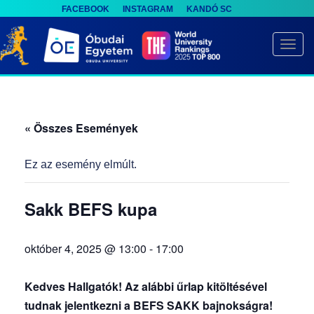
FACEBOOK
INSTAGRAM
KANDÓ SC
S
k
TOGG
i
p
t
o
« Összes Események
m
a
Ez az esemény elmúlt.
i
n
Sakk BEFS kupa
c
o
október 4, 2025 @ 13:00
-
17:00
n
t
Kedves Hallgatók! Az alábbi űrlap kitöltésével
e
tudnak jelentkezni a BEFS SAKK bajnokságra!
n