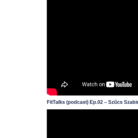
t
FitTalks (podcast) Ep.02 – Szűcs Szabi