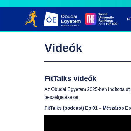
S
k
F
i
p
t
Videók
o
m
a
i
FitTalks videók
n
Az Óbudai Egyetem 2025-ben indította útj
c
beszélgetéseket.
o
n
FitTalks (podcast) Ep.01 – Mészáros Es
t
e
n