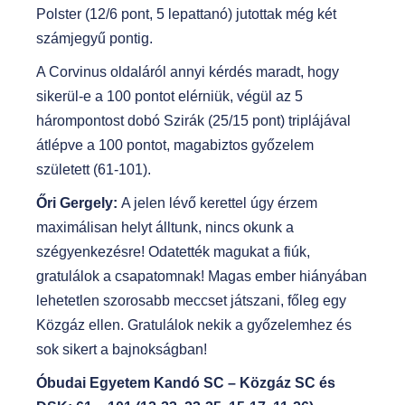
Polster (12/6 pont, 5 lepattanó) jutottak még két
számjegyű pontig.
A Corvinus oldaláról annyi kérdés maradt, hogy
sikerül-e a 100 pontot elérniük, végül az 5
hárompontost dobó Szirák (25/15 pont) triplájával
átlépve a 100 pontot, magabiztos győzelem
született (61-101).
Őri Gergely:
A jelen lévő kerettel úgy érzem
maximálisan helyt álltunk, nincs okunk a
szégyenkezésre! Odatették magukat a fiúk,
gratulálok a csapatomnak! Magas ember hiányában
lehetetlen szorosabb meccset játszani, főleg egy
Közgáz ellen. Gratulálok nekik a győzelemhez és
sok sikert a bajnokságban!
Óbudai Egyetem Kandó SC – Közgáz SC és