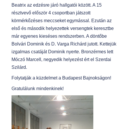
Beatrix az edzésre járó hallgatói között. A 15
résztvevő először 4 csoportban játszott
körmérkőzéses meccseket egymással. Ezután az
első és második helyezettek versengtek keresztbe
már egyenes kieséses rendszerben. A döntőbe
Bolvári Dominik és D. Varga Richárd jutott. Kettejük
izgalmas csatáját Dominik nyerte. Bronzérmes lett
Móczó Marcell, negyedik helyezést ért el Szerdai
Szilárd.
Folytatják a küzdelmet a Budapest Bajnokságon!
Gratulálunk mindenkinek!