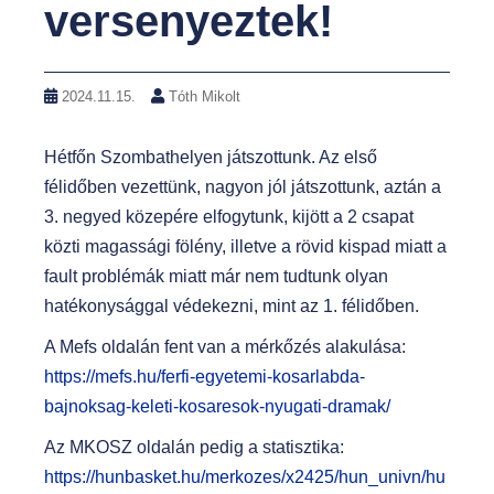
versenyeztek!
2024.11.15.
Tóth Mikolt
Hétfőn Szombathelyen játszottunk. Az első
félidőben vezettünk, nagyon jól játszottunk, aztán a
3. negyed közepére elfogytunk, kijött a 2 csapat
közti magassági fölény, illetve a rövid kispad miatt a
fault problémák miatt már nem tudtunk olyan
hatékonysággal védekezni, mint az 1. félidőben.
A Mefs oldalán fent van a mérkőzés alakulása:
https://mefs.hu/ferfi-egyetemi-kosarlabda-
bajnoksag-keleti-kosaresok-nyugati-dramak/
Az MKOSZ oldalán pedig a statisztika:
https://hunbasket.hu/merkozes/x2425/hun_univn/hu