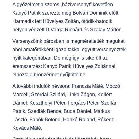
A győzelmet a szoros „háziversenyt” követően
Kanyó Patrik szerezte meg Bolvári Dominik előtt.
Harmadik lett Hűvelyes Zoltán, ötödik-hatodik
helyen végzett D.Varga Richárd és Szalay Márton.
Versenyzőink párosban is megmérettették magukat,
ahol amatőrökként igazoltakkal együtt versenyeztek
nyílt kategóriában. De még így is sikerült az
éremszerzés: Kanyó Patrik Hűvelyes Zoltánnal
elhozta a bronzérmet gyűjtötte be!
A további indulók névsora: Franczia Máté, Móczó
Marcell, Szerdai Szilárd, Linka Zágon, Kellert
Dániel, Keszthelyi Péter, Forgács Péter, Szollár
Patrik, Szedlák Bence, Buda Dániel, Márkus
László, Fabók Botond, Hankó Roland, Pókecz-
Kovács Máté.