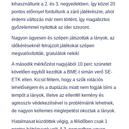
kihasználtunk a 2. és 3. negyedekben, így közel 20
pontos előnnyel fordultunk a záró játékrészre, ahol
érdemi változás már nem történt, így magabiztos
győzelemmel nyitottuk az idei szezont.
Nagyon ügyesen és szépen játszottak a lányok, az
időkéréseknél felrajzolt játékokat szépen
megvalósították, gratulálok nekik!
A második mérkőzést nagyjából 10 perc szünetet
követően egyből kezdtük a BME-t simán verő SE-
ETK ellen. Kicsit féltem, hogy a szűk rotációs
lehetőségem és a duplázás miatt nem fogják bírni a
tempót a lányok, illetve az ellenfél kemény és
agresszív védekezésével is problémáink lehetnek,
de nagyon kellemes meglepetést okoztak a lányok.
Hatalmasat küzdöttek végig, a félidőben csak 1