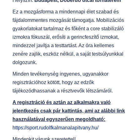
Helyszín:
Budapest, Doberdó utcai tornaterem
Ez a mozgásforma a mindennapi élet szabad és
fájdalommentes mozgását támogatja. Mobilizációs
gyakorlatokat tartalmaz és főként a core stabilizáló
izmokra fókuszál, erősíti a gerincfeszítő izmokat,
mindezzel javítja a testtartást. Az óra kellemes
zenére zajlik, eszköz nélkül, a saját testsúlyunkkal
dolgozunk.
Minden tevékenység ingyenes, ugyanakkor
regisztrációhoz kötött, hogy az edzők
tájékozódhassanak a résztvevők létszámáról.
A regisztráció és aztán az alkalmakra való
jelentkezés csak pár kattintás, ami az alábbi link
használatával egyszerűen megoldható:
https://sport.rudolfkalmanalapitvany.hu/
Mindenkit várunk szeretettel!