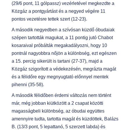
(29/6 pont, 11 gólpassz) vezérletével megkezdte a
Közgáz a pontgyártást és a negyed végére 11
pontos vezetésre tettek szert (12-23).
A második negyedben a szívósan küzdő óbudaiak
szépen tartották magukat, a 11 pontig jutó Chabot
kosaraival próbálták megakadályozni, hogy 10
pontnál nagyobbra nőjön a különbség, ezt egészen
a 15. percig sikerült is tartani (27-37), majd a
Közgáz szigorított a védekezésén, megrázta magát
és a félidőre egy megnyugtató előnnyel mentek
pihenni (35-58).
A második félidőben érdemi változás nem történt
már, még jobban kiütközött a 2 csapat közötti
magasságbeli különbség, az óbudai együttes
amennyire tudta, tartotta magát és küzdöttek, Balázs
B. (13/3 pont, 5 lepattanó, 5 szerzett labda) és