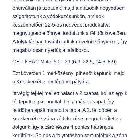
enerváltan játszottunk, majd a második
negyedben
szigorítottunk a védekezésünkön, aminek
köszönhetően 22-5-ös negyedet produkálva
megnyugtató előnnyel fordultunk a félidőt követően.
A folytatásban tovább tudtuk növelni előnyünket, így
magabiztosan nyertük a találkozót.
ÓE – KEAC Mate: 50 – 29 (6-9, 22-5, 14-6, 8-9)
Ezt követően 1 mérkőzésnyi pihenőt kaptunk, majd
a Kecskemét ellen léptünk pályára.
Itt végig fej-fej mellett haladt a 2 csapat, hol az egyik
fél lépett el pár ponttal, hol a másik csapat, így
félidőben egált mutatott a tábla. A 2. félidőben a
kecskemétiek zóna védekezése megnehezítette a
dolgunk, így a záró részre 4 pontos hátrányba
kerültünk. Sajnos a folytatásban sem találtuk a zóna