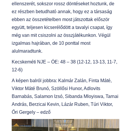
ellenszerét, sokszor rossz döntéseket hoztunk, de
ez részben betudható annak, hogy ez a társaság
ebben az összetételben most játszottak először
együtt, teljesen kicserélődött a tavalyi csapat, így
még van mit csiszolni az összjátékunkon. Végül
izgalmas hajrában, de 10 ponttal most
alulmaradtunk.
Kecskeméti NJE – ÓE: 48 – 38 (12-12, 13-13, 11-7,
12-6)
A képen balról jobbra: Kalmár Zalán, Finta Máté,
Viktor Máté Brunó, Szöllősi Hunor, Adlovits
Barnabás, Salamon Izsó, Sibanda Mloyiswa, Tarnai
András, Berzicai Kevin, Lázár Ruben, Túri Viktor,
Őri Gergely – edző