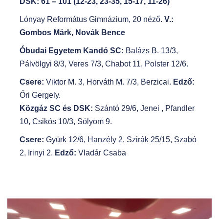
DSK: 61 – 101 (12-23, 23-35, 15-17, 11-26)
Lónyay Református Gimnázium, 20 néző.
V.:
Gombos Márk, Novák Bence
Óbudai Egyetem Kandó SC:
Balázs B. 13/3,
Pálvölgyi 8/3, Veres 7/3, Chabot 11, Polster 12/6.
Csere:
Viktor M. 3, Horváth M. 7/3, Berzicai.
Edző:
Őri Gergely.
Közgáz SC és DSK:
Szántó 29/6, Jenei , Pfandler
10, Csikós 10/3, Sólyom 9.
Csere:
Gyürk 12/6, Hanzély 2, Szirák 25/15, Szabó
2, Irinyi 2.
Edző:
Vladár Csaba