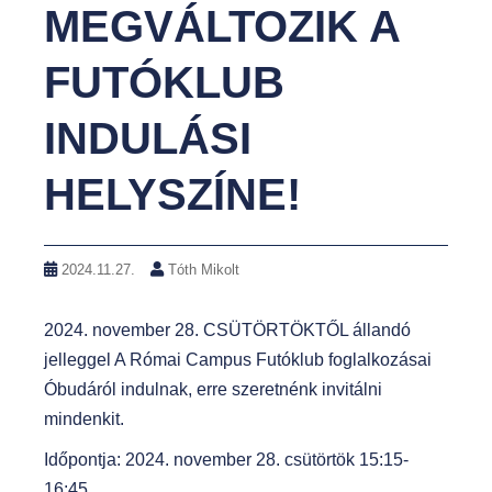
MEGVÁLTOZIK A
t
FUTÓKLUB
INDULÁSI
HELYSZÍNE!
2024.11.27.
Tóth Mikolt
2024. november 28. CSÜTÖRTÖKTŐL állandó
jelleggel A Római Campus Futóklub foglalkozásai
Óbudáról indulnak, erre szeretnénk invitálni
mindenkit.
Időpontja: 2024. november 28. csütörtök 15:15-
16:45