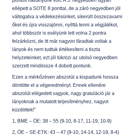
pontos hátrányunk volt. A 3. negyedben ugyan
ellépett a SOTE 8 ponttal, de a záró negyedben jól
váltogatva a védekezésünket, sikerült összezavarni
őket és újra visszajönni, nyílttá tenni a végjátékot,
ahol többször is esélyünk lett volna 2 pontra
felzárkózni, de itt már nagyon fáradtak voltak a
lányok és nem tudtuk értékesíteni a tiszta
helyzeteinket, ezt jól tükrözi az utolsó negyedben
szerzett mindössze 4 dobott pontunk.
Ezen a mérkőzésen abszolút a kispadunk hossza
döntötte el a végeredményt. Ennek ellenére
abszolút elégedett vagyok, nagy gratuláció jár a
lányoknak a mutatott teljesítményhez, nagyot
küzdöttek!”
1, BME – ÓE: 38 – 55 (9-10, 8-17, 11-19, 10-9)
2, ÓE – SE-ETK: 43 – 47 (9-10, 14-14, 12-19, 8-4)