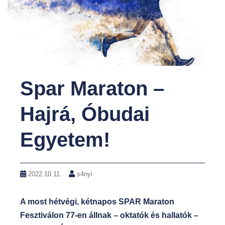
Spar Maraton –
Hajrá, Óbudai
Egyetem!
2022.10.11.
s4nyi
A most hétvégi, kétnapos SPAR Maraton
Fesztiválon 77-en állnak – oktatók és hallatók –