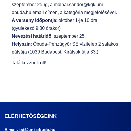
szeptember 25-ig, a molnar.sandor@kgk.uni-
obuda.hu email címen, a kategória megjelölésével.
A verseny időpontja
: október 1-je 10 óra
(gyülekező 9:30 órakor)
Nevezési határidő
: szeptember 25.
Helyszín
: Óbuda-Pénzügyőr SE vízitelep 2 salakos
pályája (1039 Budapest, Királyok útja 33.)
Találkozzunk ott!
ELÉRHETŐSÉGEINK
E-mail:
tsi@uni-obuda.hu