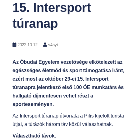
15. Intersport
t
túranap
2022.10.12.
s4nyi
Az Óbudai Egyetem vezetősége elkötelezett az
egészséges életmód és sport támogatása iránt,
ezért most az október 29-ei 15. Intersport
túranapra jelentkező első 100 ÓE munkatárs és
hallgató díjmentesen vehet részt a
sporteseményen.
Az Intersport túranap útvonala a Pilis kijelölt turista
útjai, a túrázók három táv közül válaszhatnak.
Választható távok: