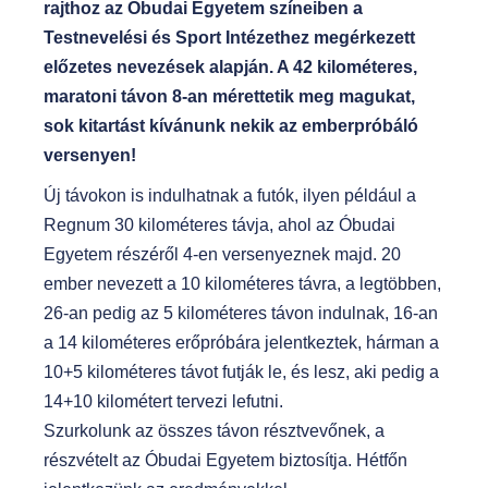
rajthoz az Óbudai Egyetem színeiben a
Testnevelési és Sport Intézethez megérkezett
előzetes nevezések alapján. A 42 kilométeres,
maratoni távon 8-an mérettetik meg magukat,
sok kitartást kívánunk nekik az emberpróbáló
versenyen!
Új távokon is indulhatnak a futók, ilyen például a
Regnum 30 kilométeres távja, ahol az Óbudai
Egyetem részéről 4-en versenyeznek majd. 20
ember nevezett a 10 kilométeres távra, a legtöbben,
26-an pedig az 5 kilométeres távon indulnak, 16-an
a 14 kilométeres erőpróbára jelentkeztek, hárman a
10+5 kilométeres távot futják le, és lesz, aki pedig a
14+10 kilométert tervezi lefutni.
Szurkolunk az összes távon résztvevőnek, a
részvételt az Óbudai Egyetem biztosítja. Hétfőn