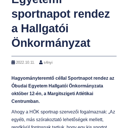
sportnapot rendez
a Hallgatói
Önkormányzat
2022.10.11.
s4nyi
Hagyományteremtő céllal Sportnapot rendez az
Óbudai Egyetem Hallgatói Önkormányzata
október 12-én, a Margitszigeti Atlétikai
Centrumban.
Ahogy a HÖK sportnap szervezői fogalmaznak: „Az
egyéb, más szórakoztató lehetőségek mellett,
rendkívül fontosnak tartjuk, hogy egy kis sportot