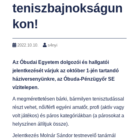
teniszbajnokságun
kon!
2022.10.10.
s4nyi
Az Óbudai Egyetem dolgozói és hallgatói
jelentkezését várjuk az október 1-jén tartandó
háziversenyünkre, az Óbuda-Pénzügyőr SE
vízitelepen.
A megmérettetésen bárki, bármilyen tenisztudással
részt vehet, női/férfi egyéni amatőr, profi (aktív vagy
volt játékos) és páros kategóriákban (a párosokat a
helyszínen állítjuk össze).
Jelentkezés Molnár Sándor testnevelő tanárnál