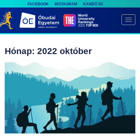
FACEBOOK
INSTAGRAM
KANDÓ SC
S
k
TOGG
i
p
t
Hónap:
2022 október
o
m
a
i
n
c
o
n
t
e
n