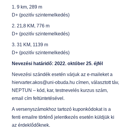
1. 9 km, 289 m
D+ (pozitív szintemelkedés)
2. 21,8 KM, 776 m
D+ (pozitív szintemelkedés)
3. 31 KM, 1139 m
D+ (pozitív szintemelkedés)
Nevezési határidő: 2022. október 25. éjfél
Nevezési szándék esetén várjuk az e-maileket a
hiervarter.akos@uni-obuda.hu címen, választott táv,
NEPTUN – kód, kar, testnevelés kurzus szám,
email cím feltüntetésével.
A versenyszámokhoz tartozó kuponkódokat is a
fenti emailre történő jelentkezés esetén küldjük ki
az érdeklődőknek.