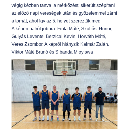
végig kézben tartva a mérkőzést, sikerült szépíteni
az előző napi vereségek után és győzelemmel zárni
a tornát, ahol így az 5. helyet szereztük meg.
A képen balról jobbra: Finta Máté, Szöllősi Hunor,
Gulyás Levente, Berzicai Kevin, Horváth Máté,
Veres Zsombor. A képről hiányzik Kalmár Zalán,
Viktor Máté Brunó és Sibanda Mloyiswa