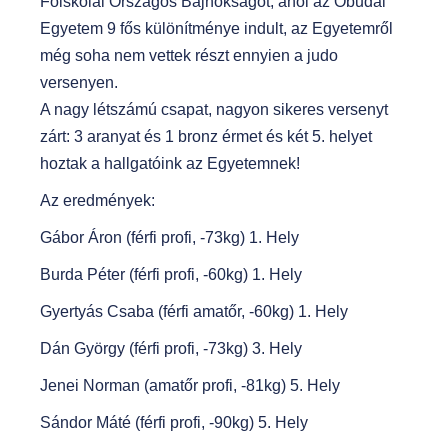
Főiskolai Országos Bajnokságot, ahol az Óbudai
Egyetem 9 fős különítménye indult, az Egyetemről
még soha nem vettek részt ennyien a judo
versenyen.
A nagy létszámú csapat, nagyon sikeres versenyt
zárt: 3 aranyat és 1 bronz érmet és két 5. helyet
hoztak a hallgatóink az Egyetemnek!
Az eredmények:
Gábor Áron (férfi profi, -73kg) 1. Hely
Burda Péter (férfi profi, -60kg) 1. Hely
Gyertyás Csaba (férfi amatőr, -60kg) 1. Hely
Dán György (férfi profi, -73kg) 3. Hely
Jenei Norman (amatőr profi, -81kg) 5. Hely
Sándor Máté (férfi profi, -90kg) 5. Hely