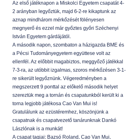
Az első játéknapon a Miskolci Egyetem csapatát 4-
2 arányban legyőztük, majd 6-2-re kikaptunk az
aznap mindhárom mérkőzését fölényesen
megnyerő és ezzel már győztes győri Széchenyi
István Egyetem gárdájától.
A második napon, szombaton a házigazda BME és
a Pécsi Tudományegyetem együttese volt az
ellenfél. Az előbbit magabiztos, meggyőző játékkal
7-3-ra, az utóbbit izgalmas, szoros mérkőzésen 3-1-
re sikerült legyőznünk. Végeredményben a
megszerzett 9 ponttal az előkelő második helyet
szereztük meg a tornán és csapatunkból került ki a
torna legjobb játékosa Cao Van Mui is!
Gratulálunk az ezüstéremhez, köszönjünk a
csapatnak és csapatvezető tanárunknak Dankó
Lászlónak is a munkát!
A csapat tagjai: Bazsó Roland, Cao Van Mui,