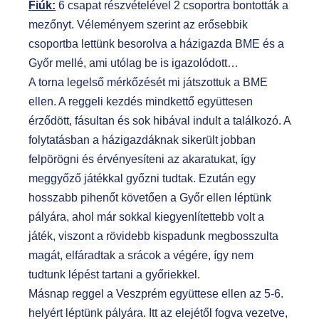
Fiúk:
6 csapat részvételével 2 csoportra bontották a
mezőnyt. Véleményem szerint az erősebbik
csoportba lettünk besorolva a házigazda BME és a
Győr mellé, ami utólag be is igazolódott…
A torna legelső mérkőzését mi játszottuk a BME
ellen. A reggeli kezdés mindkettő együttesen
érződött, fásultan és sok hibával indult a találkozó. A
folytatásban a házigazdáknak sikerült jobban
felpörögni és érvényesíteni az akaratukat, így
meggyőző játékkal győzni tudtak. Ezután egy
hosszabb pihenőt követően a Győr ellen léptünk
pályára, ahol már sokkal kiegyenlítettebb volt a
játék, viszont a rövidebb kispadunk megbosszulta
magát, elfáradtak a srácok a végére, így nem
tudtunk lépést tartani a győriekkel.
Másnap reggel a Veszprém együttese ellen az 5-6.
helyért léptünk pályára. Itt az elejétől fogva vezetve,