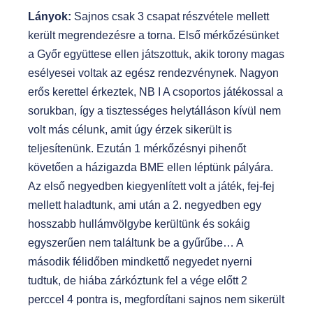
Lányok:
Sajnos csak 3 csapat részvétele mellett
került megrendezésre a torna. Első mérkőzésünket
a Győr együttese ellen játszottuk, akik torony magas
esélyesei voltak az egész rendezvénynek. Nagyon
erős kerettel érkeztek, NB I A csoportos játékossal a
sorukban, így a tisztességes helytálláson kívül nem
volt más célunk, amit úgy érzek sikerült is
teljesítenünk. Ezután 1 mérkőzésnyi pihenőt
követően a házigazda BME ellen léptünk pályára.
Az első negyedben kiegyenlített volt a játék, fej-fej
mellett haladtunk, ami után a 2. negyedben egy
hosszabb hullámvölgybe kerültünk és sokáig
egyszerűen nem találtunk be a gyűrűbe… A
második félidőben mindkettő negyedet nyerni
tudtuk, de hiába zárkóztunk fel a vége előtt 2
perccel 4 pontra is, megfordítani sajnos nem sikerült