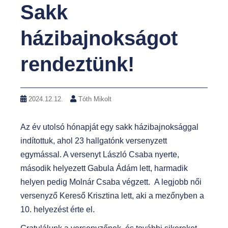
Sakk
t
házibajnokságot
rendeztünk!
2024.12.12.
Tóth Mikolt
Az év utolsó hónapját egy sakk házibajnoksággal
indítottuk, ahol 23 hallgatónk versenyzett
egymással. A versenyt László Csaba nyerte,
második helyezett Gabula Ádám lett, harmadik
helyen pedig Molnár Csaba végzett. A legjobb női
versenyző Kereső Krisztina lett, aki a mezőnyben a
10. helyezést érte el.