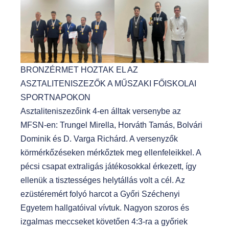
BRONZÉRMET HOZTAK EL AZ
ASZTALITENISZEZŐK A MŰSZAKI FŐISKOLAI
SPORTNAPOKON
Asztaliteniszezőink 4-en álltak versenybe az
MFSN-en: Trungel Mirella, Horváth Tamás, Bolvári
Dominik és D. Varga Richárd. A versenyzők
körmérkőzéseken mérkőztek meg ellenfeleikkel. A
pécsi csapat extraligás játékosokkal érkezett, így
ellenük a tisztességes helytállás volt a cél. Az
ezüstéremért folyó harcot a Győri Széchenyi
Egyetem hallgatóival vívtuk. Nagyon szoros és
izgalmas meccseket követően 4:3-ra a győriek