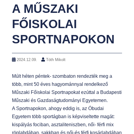
A MŰSZAKI
FŐISKOLAI
SPORTNAPOKON
2024.12.09.
Tóth Mikolt
Múlt héten péntek- szombaton rendezték meg a
több, mint 50 éves hagyománnyal rendelkező
Műszaki Főiskolai Sportnapokat ezúttal a Budapesti
Műszaki és Gazdaságtudományi Egyetemen.
A Sportnapokon, ahogy eddig is, az Óbudai
Egyetem több sportágban is képviseltette magát:
kispályás fociban, asztaliteniszben, női- férfi mix
röplabdában, sakkban és női-és férfi kosárlabdában