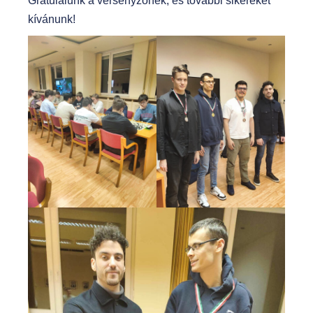
Gratulálunk a versenyzőnek, és további sikereket
kívánunk!