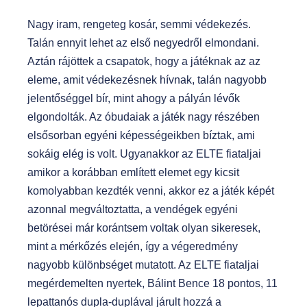
Nagy iram, rengeteg kosár, semmi védekezés.
Talán ennyit lehet az első negyedről elmondani.
Aztán rájöttek a csapatok, hogy a játéknak az az
eleme, amit védekezésnek hívnak, talán nagyobb
jelentőséggel bír, mint ahogy a pályán lévők
elgondolták. Az óbudaiak a játék nagy részében
elsősorban egyéni képességeikben bíztak, ami
sokáig elég is volt. Ugyanakkor az ELTE fiataljai
amikor a korábban említett elemet egy kicsit
komolyabban kezdték venni, akkor ez a játék képét
azonnal megváltoztatta, a vendégek egyéni
betörései már korántsem voltak olyan sikeresek,
mint a mérkőzés elején, így a végeredmény
nagyobb különbséget mutatott. Az ELTE fiataljai
megérdemelten nyertek, Bálint Bence 18 pontos, 11
lepattanós dupla-duplával járult hozzá a