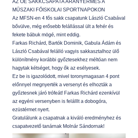
AZ ÓE SAKKCSAPATA ARANYÉRMES A
MŰSZAKI FŐISKOLAI SPORTNAPOKON
Az MFSN-en 4 fős sakk csapatunk László Csabával
bővülve, még erősebb felállással ült a fehér és
fekete bábuk mögé, mint eddig.
Farkas Richárd, Bartók Dominik, Gabula Ádám és
László Csabával felálló vagyis sakkasztalhoz ülő
különítmény korábbi győztesekhez méltóan nem
hagytak kétséget, hogy ők az esélyesek.
Ez be is igazolódott, mivel toronymagasan 4 pont
előnnyel megnyerték a versenyt és elhozták a
győztesnek járó trófeát! Farkas Richárd ezenkívül
az egyéni versenyben is felálllt a dobogóra,
ezüstérmet nyert.
Gratulálunk a csapatnak a kiváló eredményhez és
csapatvezető tanárnak Molnár Sándornak!