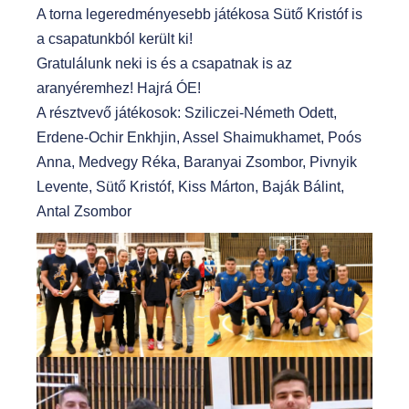
A torna legeredményesebb játékosa Sütő Kristóf is
a csapatunkból került ki!
Gratulálunk neki is és a csapatnak is az
aranyéremhez! Hajrá ÓE!
A résztvevő játékosok: Sziliczei-Németh Odett,
Erdene-Ochir Enkhjin, Assel Shaimukhamet, Poós
Anna, Medvegy Réka, Baranyai Zsombor, Pivnyik
Levente, Sütő Kristóf, Kiss Márton, Baják Bálint,
Antal Zsombor