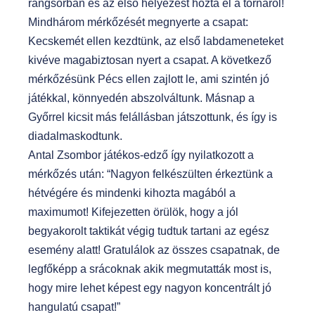
rangsorban és az első helyezést hozta el a tornáról!
Mindhárom mérkőzését megnyerte a csapat:
Kecskemét ellen kezdtünk, az első labdameneteket
kivéve magabiztosan nyert a csapat. A következő
mérkőzésünk Pécs ellen zajlott le, ami szintén jó
játékkal, könnyedén abszolváltunk. Másnap a
Győrrel kicsit más felállásban játszottunk, és így is
diadalmaskodtunk.
Antal Zsombor játékos-edző így nyilatkozott a
mérkőzés után: “Nagyon felkészülten érkeztünk a
hétvégére és mindenki kihozta magából a
maximumot! Kifejezetten örülök, hogy a jól
begyakorolt taktikát végig tudtuk tartani az egész
esemény alatt! Gratulálok az összes csapatnak, de
legfőképp a srácoknak akik megmutatták most is,
hogy mire lehet képest egy nagyon koncentrált jó
hangulatú csapat!”