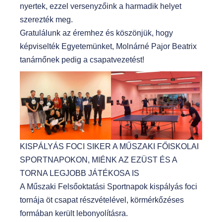
nyertek, ezzel versenyzőink a harmadik helyet
szerezték meg.
Gratulálunk az éremhez és köszönjük, hogy
képviselték Egyetemünket, Molnárné Pajor Beatrix
tanárnőnek pedig a csapatvezetést!
KISPÁLYÁS FOCI SIKER A MŰSZAKI FŐISKOLAI
SPORTNAPOKON, MIÉNK AZ EZÜST ÉS A
TORNA LEGJOBB JÁTÉKOSA IS
A Műszaki Felsőoktatási Sportnapok kispályás foci
tornája öt csapat részvételével, körmérkőzéses
formában került lebonyolításra.