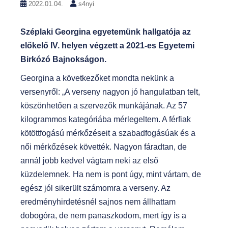
2022.01.04.
s4nyi
Széplaki Georgina egyetemünk hallgatója az
előkelő IV. helyen végzett a 2021-es Egyetemi
Birkózó Bajnokságon.
Georgina a következőket mondta nekünk a
versenyről: „A verseny nagyon jó hangulatban telt,
köszönhetően a szervezők munkájának. Az 57
kilogrammos kategóriába mérlegeltem. A férfiak
kötöttfogású mérkőzéseit a szabadfogásúak és a
női mérkőzések követték. Nagyon fáradtan, de
annál jobb kedvel vágtam neki az első
küzdelemnek. Ha nem is pont úgy, mint vártam, de
egész jól sikerült számomra a verseny. Az
eredményhirdetésnél sajnos nem állhattam
dobogóra, de nem panaszkodom, mert így is a