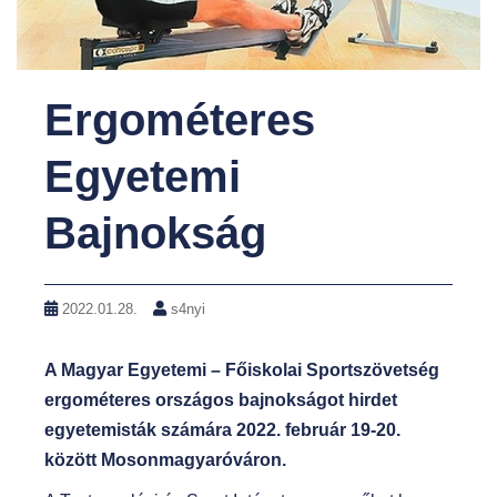
t
Ergométeres
Egyetemi
Bajnokság
2022.01.28.
s4nyi
A Magyar Egyetemi – Főiskolai Sportszövetség
ergométeres országos bajnokságot hirdet
egyetemisták számára 2022. február 19-20.
között Mosonmagyaróváron.