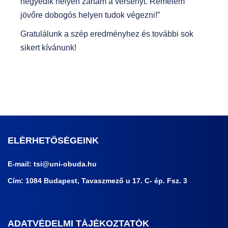
negyedik helyen zártam a versenyt. Remélem
jövőre dobogós helyen tudok végezni!”
Gratulálunk a szép eredményhez és további sok
sikert kívánunk!
ELÉRHETŐSÉGEINK
E-mail:
tsi@uni-obuda.hu
Cím: 1084 Budapest, Tavaszmező u 17. C- ép. Fsz. 3
ADATVÉDELMI TÁJÉKOZTATÓK