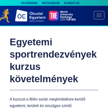
FACEBOOK
INSTAGRAM
KANDÓ SC
S
k
TOGG
i
p
t
Egyetemi
o
m
sportrendezvények
a
i
kurzus
n
c
követelmények
o
n
t
A kurzust a félév során meghirdetésre kerülő
e
egyetemi, területi és országos szintű
n