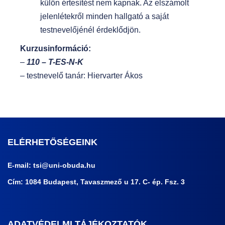
külön értesítést nem kapnak. Az elszámolt
jelenlétekről minden hallgató a saját
testnevelőjénél érdeklődjön.
Kurzusinformáció:
–
110 – T-ES-N-K
– testnevelő tanár: Hiervarter Ákos
ELÉRHETŐSÉGEINK
E-mail:
tsi@uni-obuda.hu
Cím: 1084 Budapest, Tavaszmező u 17. C- ép. Fsz. 3
ADATVÉDELMI TÁJÉKOZTATÓK