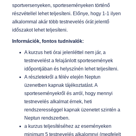
sportversenyeken, sporteseményeken történő
t
részvétellel lehet teljesíteni. Előnye, hogy 1-1 ilyen
alkalommal akár több testnevelés órát jelentő
időszakot lehet teljesíteni.
Információk, fontos tudnivalók:
A kurzus heti órai jelenléttel nem jár, a
testnevelést a felajánlott sportesemények
időpontjában és helyszínén lehet teljesíteni.
A részletekről a félév elején Neptun
üzenetben kapnak tájékoztatást. A
sporteseményekről és arról, hogy mennyi
testnevelés alkalmat érnek, heti
rendszerességgel kapnak üzenetet szintén a
Neptun rendszerben.
a kurzus teljesítéséhez az eseményeken
minimum 5 testnevelés alkalomnyi (megfelelt