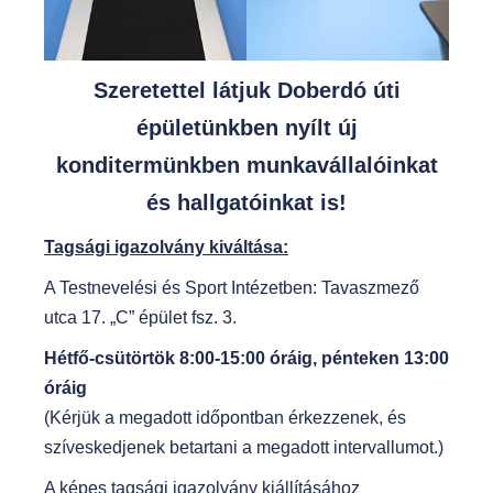
Szeretettel látjuk Doberdó úti
épületünkben nyílt új
konditermünkben munkavállalóinkat
és hallgatóinkat is!
Tagsági igazolvány kiváltása:
A Testnevelési és Sport Intézetben: Tavaszmező
utca 17. „C” épület fsz. 3.
Hétfő-csütörtök 8:00-15:00 óráig, pénteken 13:00
óráig
(Kérjük a megadott időpontban érkezzenek, és
szíveskedjenek betartani a megadott intervallumot.)
A képes tagsági igazolvány kiállításához