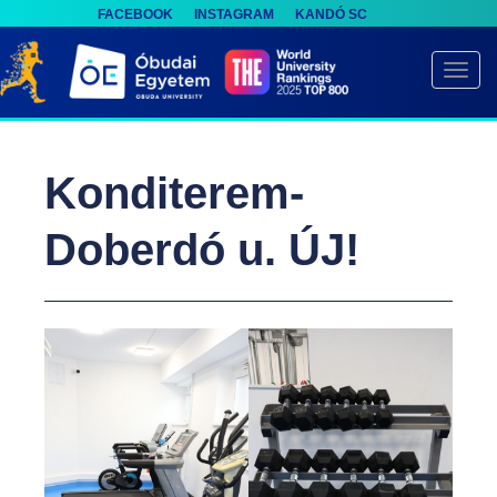
FACEBOOK
INSTAGRAM
KANDÓ SC
S
k
TOGG
i
p
t
Konditerem-
o
m
Doberdó u. ÚJ!
a
i
n
c
o
n
t
e
n