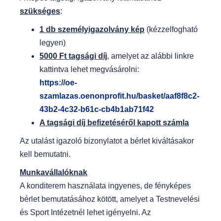
szükséges
:
1 db személyigazolvány kép
(kézzelfogható
legyen)
5000 Ft tagsági díj
, amelyet az alábbi linkre
kattintva lehet megvásárolni:
https://oe-
szamlazas.oenonprofit.hu/basket/aaf8f8c2-
43b2-4c32-b61c-cb4b1ab71f42
A tagsági díj befizetéséről kapott számla
Az utalást igazoló bizonylatot a bérlet kiváltásakor
kell bemutatni.
Munkavállalóknak
A konditerem használata ingyenes, de fényképes
bérlet bemutatásához kötött, amelyet a Testnevelési
és Sport Intézetnél lehet igényelni. Az