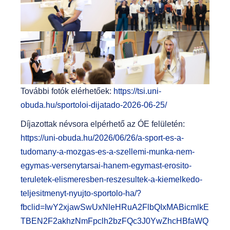
További fotók elérhetőek:
https://tsi.uni-
obuda.hu/sportoloi-dijatado-2026-06-25/
Díjazottak névsora elpérhető az ÓE felületén:
https://uni-obuda.hu/2026/06/26/a-sport-es-a-
tudomany-a-mozgas-es-a-szellemi-munka-nem-
egymas-versenytarsai-hanem-egymast-erosito-
teruletek-elismeresben-reszesultek-a-kiemelkedo-
teljesitmenyt-nyujto-sportolo-ha/?
fbclid=IwY2xjawSwUxNleHRuA2FlbQIxMABicmlkE
TBEN2F2akhzNmFpclh2bzFQc3J0YwZhcHBfaWQ