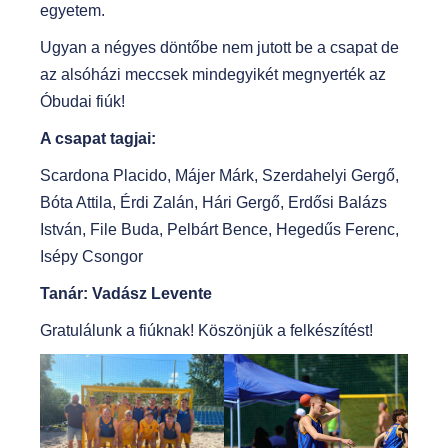
egyetem.
Ugyan a négyes döntőbe nem jutott be a csapat de
az alsóházi meccsek mindegyikét megnyerték az
Óbudai fiúk!
A csapat tagjai:
Scardona Placido, Májer Márk, Szerdahelyi Gergő,
Bóta Attila, Érdi Zalán, Hári Gergő, Erdősi Balázs
István, File Buda, Pelbárt Bence, Hegedűs Ferenc,
Isépy Csongor
Tanár: Vadász Levente
Gratulálunk a fiúknak! Köszönjük a felkészítést!