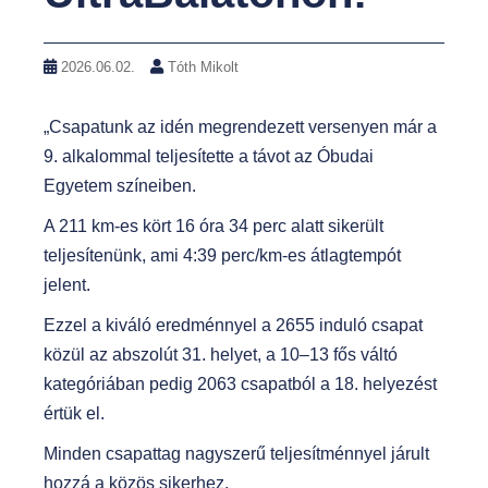
2026.06.02.
Tóth Mikolt
„Csapatunk az idén megrendezett versenyen már a
9. alkalommal teljesítette a távot az Óbudai
Egyetem színeiben.
A 211 km-es kört 16 óra 34 perc alatt sikerült
teljesítenünk, ami 4:39 perc/km-es átlagtempót
jelent.
Ezzel a kiváló eredménnyel a 2655 induló csapat
közül az abszolút 31. helyet, a 10–13 fős váltó
kategóriában pedig 2063 csapatból a 18. helyezést
értük el.
Minden csapattag nagyszerű teljesítménnyel járult
hozzá a közös sikerhez.