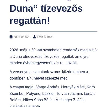
Duna” tízevezős
regattán!
2026.06.02.
Tóth Mikolt
2026. május 30.-án szombaton rendezték meg a Hív
a Duna elnevezésű tízevezős regattát, amelyre
minden évben egyetemünk is rajthoz áll.
A versenyen csapatunk szoros küzdelemben a
döntőben a 4. helyet szerezte meg.
A csapat tagjai: Varga András, Hornyák Máté, Korb
Zsombor, Potyondi László, Horváth Jázmin, Lénárt
Balázs, Nikes Soós Bálint, Meisinger Zsófia,
Kalácska Levente