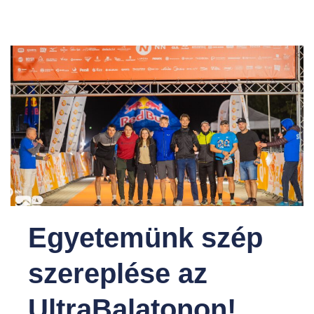
Egyetemünk szép
szereplése az
UltraBalatonon!