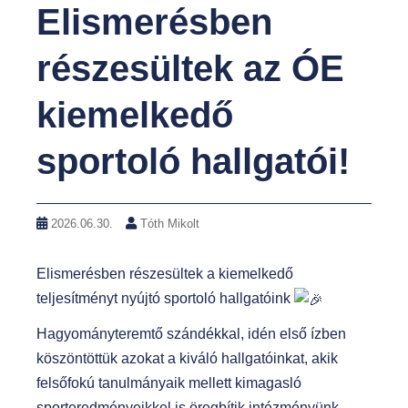
Elismerésben
t
részesültek az ÓE
kiemelkedő
sportoló hallgatói!
2026.06.30.
Tóth Mikolt
Elismerésben részesültek a kiemelkedő
teljesítményt nyújtó sportoló hallgatóink
Hagyományteremtő szándékkal, idén első ízben
köszöntöttük azokat a kiváló hallgatóinkat, akik
felsőfokú tanulmányaik mellett kimagasló
sporteredményeikkel is öregbítik intézményünk