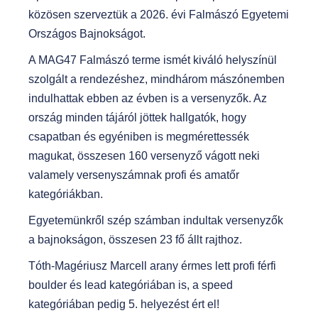
közösen szerveztük a 2026. évi Falmászó Egyetemi
Országos Bajnokságot.
A MAG47 Falmászó terme ismét kiváló helyszínül
szolgált a rendezéshez, mindhárom mászónemben
indulhattak ebben az évben is a versenyzők. Az
ország minden tájáról jöttek hallgatók, hogy
csapatban és egyéniben is megmérettessék
magukat, összesen 160 versenyző vágott neki
valamely versenyszámnak profi és amatőr
kategóriákban.
Egyetemünkről szép számban indultak versenyzők
a bajnokságon, összesen 23 fő állt rajthoz.
Tóth-Magériusz Marcell arany érmes lett profi férfi
boulder és lead kategóriában is, a speed
kategóriában pedig 5. helyezést ért el!