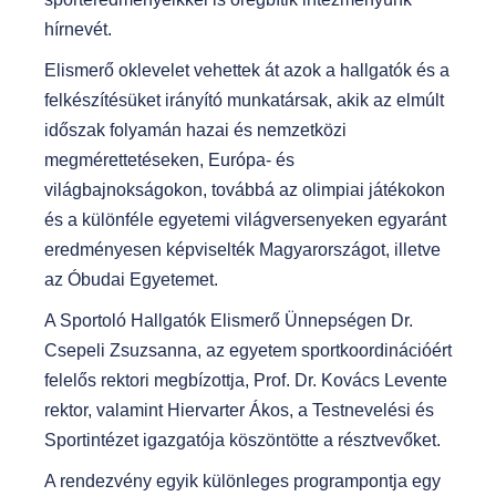
hírnevét.
Elismerő oklevelet vehettek át azok a hallgatók és a
felkészítésüket irányító munkatársak, akik az elmúlt
időszak folyamán hazai és nemzetközi
megmérettetéseken, Európa- és
világbajnokságokon, továbbá az olimpiai játékokon
és a különféle egyetemi világversenyeken egyaránt
eredményesen képviselték Magyarországot, illetve
az Óbudai Egyetemet.
A Sportoló Hallgatók Elismerő Ünnepségen Dr.
Csepeli Zsuzsanna, az egyetem sportkoordinációért
felelős rektori megbízottja, Prof. Dr. Kovács Levente
rektor, valamint Hiervarter Ákos, a Testnevelési és
Sportintézet igazgatója köszöntötte a résztvevőket.
A rendezvény egyik különleges programpontja egy