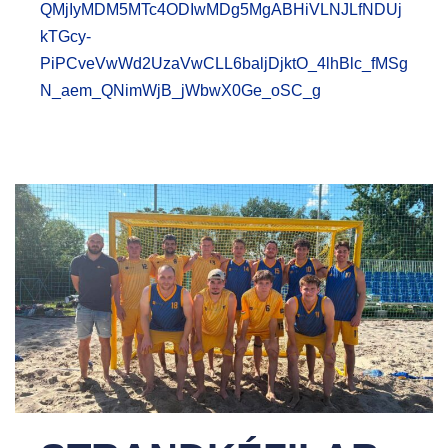
QMjIyMDM5MTc4ODIwMDg5MgABHiVLNJLfNDUj
kTGcy-
PiPCveVwWd2UzaVwCLL6baljDjktO_4lhBlc_fMSg
N_aem_QNimWjB_jWbwX0Ge_oSC_g