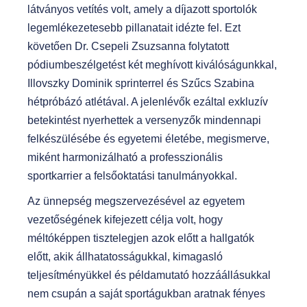
látványos vetítés volt, amely a díjazott sportolók
legemlékezetesebb pillanatait idézte fel. Ezt
követően Dr. Csepeli Zsuzsanna folytatott
pódiumbeszélgetést két meghívott kiválóságunkkal,
Illovszky Dominik sprinterrel és Szűcs Szabina
hétpróbázó atlétával. A jelenlévők ezáltal exkluzív
betekintést nyerhettek a versenyzők mindennapi
felkészülésébe és egyetemi életébe, megismerve,
miként harmonizálható a professzionális
sportkarrier a felsőoktatási tanulmányokkal.
Az ünnepség megszervezésével az egyetem
vezetőségének kifejezett célja volt, hogy
méltóképpen tisztelegjen azok előtt a hallgatók
előtt, akik állhatatosságukkal, kimagasló
teljesítményükkel és példamutató hozzáállásukkal
nem csupán a saját sportágukban aratnak fényes