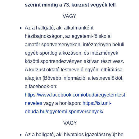
szerint mindig a 73. kurzust vegyék fel!
VAGY
Az a hallgató, aki alkalmanként
házibajnokságon, az egyetemi-főiskolai
amatőr sportversenyeken, intézményen belüli
egyéb sportfoglalkozáson, és intézmények
közötti sportrendezvényen aktívan részt vesz.
A kurzust oktató testnevelő egyéni elbírálása
alapján (Bővebb információ: a testnevelőktől,
a facebook-on:
https://www.facebook.com/obudaiegyetemtest
neveles
vagy a honlapon:
https://tsi.uni-
obuda.hu/egyetemi-sportversenyek/
VAGY
Az a hallgató, aki hivatalos igazolást nyújt be