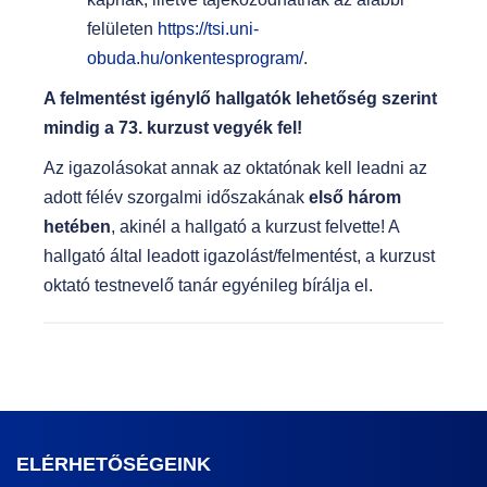
felületen
https://tsi.uni-
obuda.hu/onkentesprogram/
.
A felmentést igénylő hallgatók lehetőség szerint
mindig a 73. kurzust vegyék fel!
Az igazolásokat annak az oktatónak kell leadni az
adott félév szorgalmi időszakának
első három
hetében
, akinél a hallgató a kurzust felvette! A
hallgató által leadott igazolást/felmentést, a kurzust
oktató testnevelő tanár egyénileg bírálja el.
ELÉRHETŐSÉGEINK