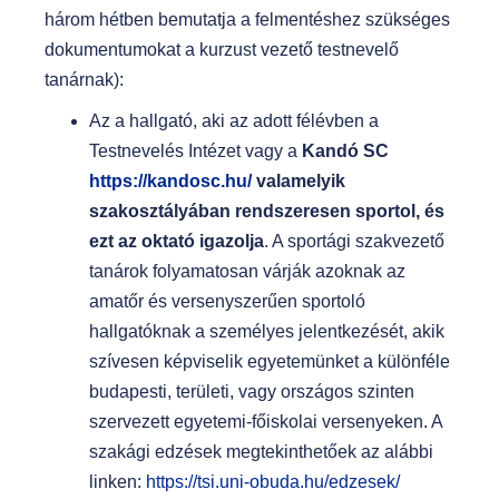
három hétben bemutatja a felmentéshez szükséges
t
dokumentumokat a kurzust vezető testnevelő
tanárnak):
Az a hallgató, aki az adott félévben a
Testnevelés Intézet vagy a
Kandó SC
https://kandosc.hu/
valamelyik
szakosztályában rendszeresen sportol, és
ezt az oktató igazolja
. A sportági szakvezető
tanárok folyamatosan várják azoknak az
amatőr és versenyszerűen sportoló
hallgatóknak a személyes jelentkezését, akik
szívesen képviselik egyetemünket a különféle
budapesti, területi, vagy országos szinten
szervezett egyetemi-főiskolai versenyeken. A
szakági edzések megtekinthetőek az alábbi
linken:
https://tsi.uni-obuda.hu/edzesek/