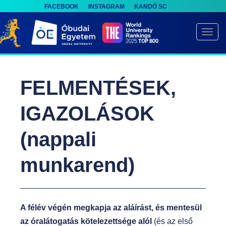
FACEBOOK
INSTAGRAM
KANDÓ SC
S
k
TOGG
i
p
t
FELMENTÉSEK,
o
m
IGAZOLÁSOK
a
i
(nappali
n
c
munkarend)
o
n
t
A félév végén megkapja az aláírást, és mentesül
e
az óralátogatás kötelezettsége alól
(és az első
n