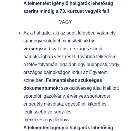
A felmentést igénylő hallgatók lehetőség
szerint mindig a 73. kurzust vegyék fel!
VAGY
Az a hallgató, aki az adott félévben valamely
sportegyesületnél minősített,
aktív
versenyző
, hivatalos, országos szintű
bajnokságban vesz részt. Továbbá felkérésre
a félév folyamán legalább egy budapesti, vagy
országos bajnokságon indul az Egyetem
színeiben.
Felmentéshez szükséges
dokumentumok:
szakszövetség által kiállított
sportolói igazolvány, érvényes sportorvosi
engedély másolata, egyesületi kikérő és
legfrissebb verseny- és
mérkőzésjegyzőkönyv.
A felmentést igénylő hallgatók lehetőség