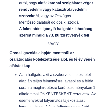
arról, hogy
aktív katonai szolgálatot végez
,
rendvédelmi vagy katasztrófavédelmi
szerveknél
, vagy az Országos
Mentőszolgálatnál dolgozik, szolgál.
A felmentést igénylő hallgatók lehetőség
szerint mindig a 73. kurzust vegyék fel!
VAGY
Orvosi igazolás alapján mentesül az
óralátogatás kötelezettsége alól, és félév végén
aláírást kap
Az a hallgató, akit a szakorvos hiteles lelet
alapján teljes felmentésre javasol és a félév
során a meghirdetésre került eseményeken 1
alkalommal ÖNKÉNTESKÉNT részt vesz. Az
eseményekről folyamatos tájékoztatást
kapnak, illetve tájékozódhatnak az alábbi