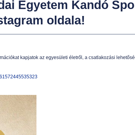
stagram oldala!
mációkat kapjatok az egyesületi életről, a csatlakozási lehető
d=61572445535323