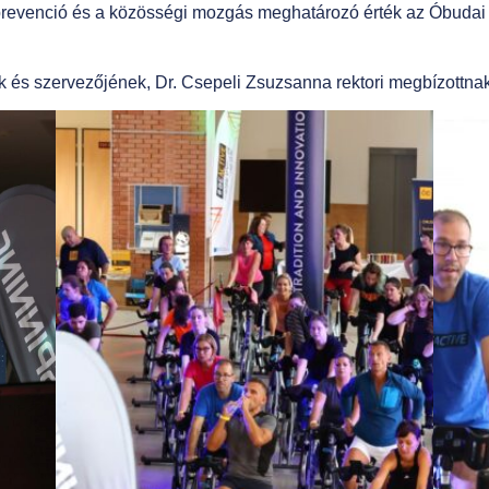
a prevenció és a közösségi mozgás meghatározó érték az Óbudai 
ak és szervezőjének, Dr. Csepeli Zsuzsanna rektori megbízottna