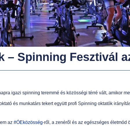
nk – Spinning Fesztivál 
apra igazi spinning teremmé és közösségi térré vált, amikor me
oktató és munkatárs tekert együtt profi Spinning oktatók irányít
nem az
#ÓEközösség
-ről, a zenéről és az egészséges életmód ö