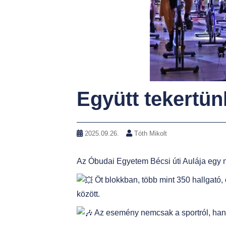
t
Együtt tekertü
2025.09.26.
Tóth Mikolt
Az
Óbudai Egyetem Bécsi úti Aulája egy n
Öt blokkban, több mint 350 hallgató, 
között.
Az esemény nemcsak a sportról, ha