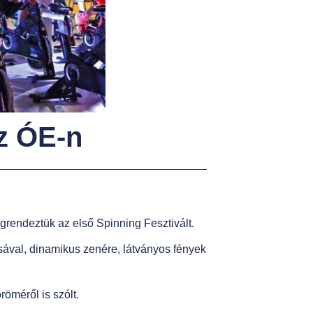
az ÓE-n
grendeztük az első Spinning Fesztivált.
ásával, dinamikus zenére, látványos fények
röméről is szólt.