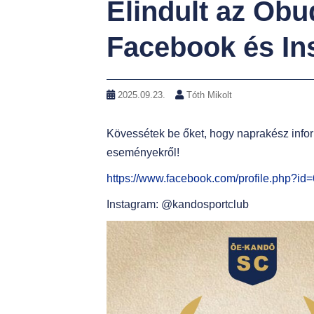
Elindult az Óbudai Egyetem Kandó Sport Clubjának a
Facebook és In
2025.09.23.
Tóth Mikolt
Kövessétek be őket, hogy naprakész infor
eseményekről!
https://www.facebook.com/profile.php?i
Instagram: @kandosportclub