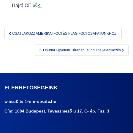
Hajrá ÓE!
Bejegyzés
CSATLAKOZZ AMERIKAI FOCI ÉS FLAG FOCI CSAPATUNKHOZ!
navigáció
2. Óbudai Egyetem Túranap_elindult a jelentkezés
ELÉRHETŐSÉGEINK
E-mail:
tsi@uni-obuda.hu
Cím: 1084 Budapest, Tavaszmező u 17. C- ép. Fsz. 3