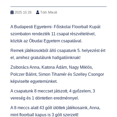
2025.10.29.
Tóth Mikolt
A
Budapesti Egyetemi- Főiskolai Floorball Kupát
szombaton rendezték 11 csapat részvételével,
köztük az Óbudai Egyetem csapatával.
Remek játékosokból álló csapatunk 5. helyezést ért
el, amihez gratulálunk hallgatóinknak!
Zsiborács Anna, Katona Ádám, Nagy Miklós,
Polczer Bálint, Simon Tihamér és Szelley Csongor
képviselte egyetemünket.
A csapatunk 8 meccset játszott, 4 győzelem, 3
vereség és 1 döntetlen eredménnyel.
A 8 meccs alatt 43 gólt ütöttek játékosaink, Anna,
mint floorball kapus is 3 gólt szerzett!