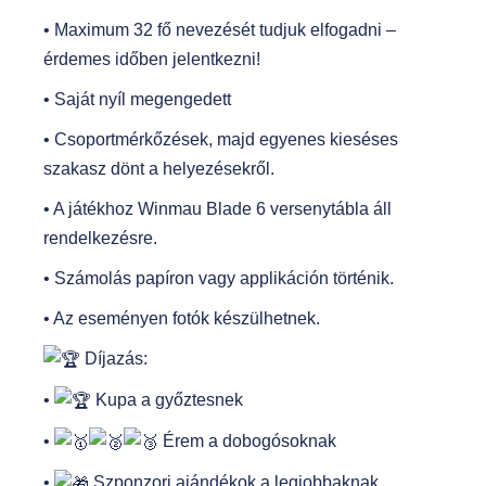
• Maximum 32 fő nevezését tudjuk elfogadni –
érdemes időben jelentkezni!
• Saját nyíl megengedett
• Csoportmérkőzések, majd egyenes kieséses
szakasz dönt a helyezésekről.
• A játékhoz Winmau Blade 6 versenytábla áll
rendelkezésre.
• Számolás papíron vagy applikáción történik.
• Az eseményen fotók készülhetnek.
Díjazás:
•
Kupa a győztesnek
•
Érem a dobogósoknak
•
Szponzori ajándékok a legjobbaknak