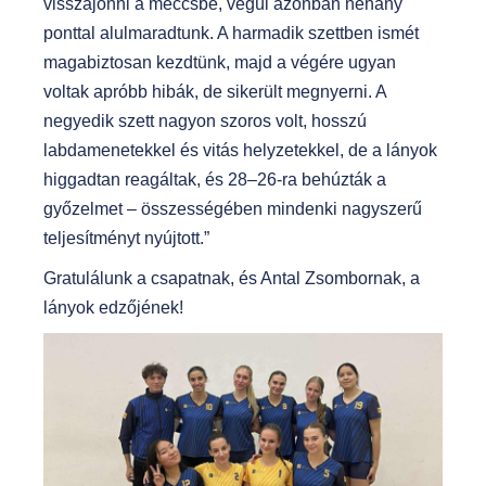
visszajönni a meccsbe, végül azonban néhány
ponttal alulmaradtunk. A harmadik szettben ismét
magabiztosan kezdtünk, majd a végére ugyan
voltak apróbb hibák, de sikerült megnyerni. A
negyedik szett nagyon szoros volt, hosszú
labdamenetekkel és vitás helyzetekkel, de a lányok
higgadtan reagáltak, és 28–26-ra behúzták a
győzelmet – összességében mindenki nagyszerű
teljesítményt nyújtott.”
Gratulálunk a csapatnak, és Antal Zsombornak, a
lányok edzőjének!