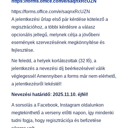
https://forms.office.com/e/saqnxRcUZN
https://forms.office.com/e/saqnxRcUZN
A jelentkezési űrlap első pár kérdése kötelező a
regisztrációhoz, a többi kérdésre a válasz
opcionális jellegű, melynek célja a jövőbeni
események szervezésének megkönnyítése és
fejlesztése.
Ne feledd, a helyek korlátozottak (32 fő), a
jelentkezés a nevezési díj beérkezésével válik
véglegessé! Amennyiben a forms már nem elérhető,
a jelentkezésről lekéstél!
Nevezési határidő: 2025.11.10. éjfél!
A sorsolás a Facebook, Instagram oldalunkon
megtekinthető a verseny előtti napon, így mindenki
tudni fogja, hogy regisztrációja és befizetése