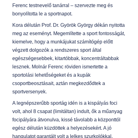
Ferenc testnevelő tanárral – szervezte meg és
bonyolította le a sportnapot.
Kora délután Prof. Dr. Györök György dékán nyitotta
meg az eseményt. Megemlítette a sport fontosságát,
kiemelve, hogy a munkájukat számítógép előtt
végzett dolgozók a rendszeres sport által
egészségesebbek, kitartóbbak, koncentráltabbak
lesznek. Molnár Ferenc röviden ismertette a
sportolási lehetőségeket és a kupák
csoportbeosztásait, aztán megkezdődtek a
sportversenyek.
A legnépszerűbb sportág idén is a kispályás foci
volt, ahol 8 csapat (limitáltan) indult, ők a műanyag
focipályára átvonulva, kissé távolabb a központtól
egész délután küzdöttek a helyezésekért. A jó
hangulatot garantált volt a lelkes szurkolókkal.