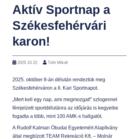
Aktív Sportnap a
Székesfehérvári
karon!
2025.10.22.
Tóth Mikolt
2025. október 8-án délután rendeztük meg
Székesfehérváron a II. Kari Sportnapot.
„Mert kell egy nap, ami megmozgat!” szlogennel
fémjelzett sportdélutánra az időjárás is kegyeibe
fogadta a több, mint 100 AMK-s hallgatót.
A Rudolf Kalman Óbudai Egyetemért Alapítvány
által megbízott TEAM Rekreáció Kft. – Molnár