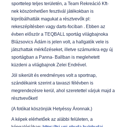
sporttelep teljes területén, a Team Rekreáció Kft-
nek köszönhetően fesztivál játékokban is
kipróbálhatták magukat a résztvevők pl:
rekeszépítésben vagy darts-fociban . Ebben az
évben először a TEQBALL sportág világbajnoka
Blázsovics Ádám is jelen volt, a hallgatók vele is
játszhattak mérkőzéseket, illetve számunkra egy új
sportágban a Panna- Ballban is meglehetett
küzdeni a világbajnok Zelei Endrével.
Jól sikerült és eredményes volt a sportnap,
szándékaink szerint a tavaszi félévben is
megrendezésre kerül, ahol szeretettel várjuk majd a
résztvevőket!
(A fotókat köszönjük Hetyéssy Áronnak.)
A képek elérhetőek az alábbi felületen, a
képgalériában:
https://tsi.uni-obuda.hu/obudai-