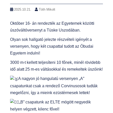
2025.10.21.
Tóth Mikolt
Október 16- án rendezték az Egyetemek közötti
úszóváltóversenyt a Tüske Uszodában.
Olyan sok hallgató jelezte részvételi igényét a
versenyen, hogy két csapattal tudott az Óbudai
Egyetem indulni!
3000 m-t kellett teljesíteni 10 főnek, minél rövidebb
idő alatt 25 m-es váltásokkal és remekeltek úszóink!
A nagyon jó hangulatú versenyen „A”
csapatunkat csak a rendező Corvinusosok tudták
megelőzni, így a mieink ezüstérmesek lettek!
„B” csapatunk az ELTE mögött negyedik
helyen végzett, kilenc fővel!