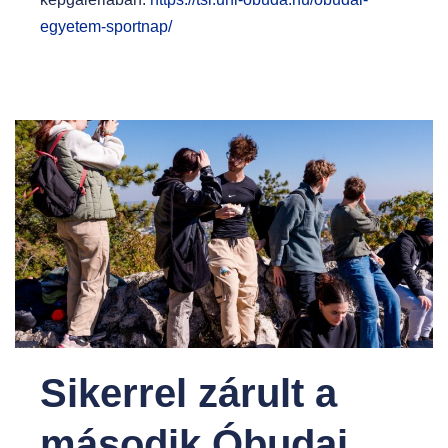
egyetem-sportnap/
Sikerrel zárult a
második Óbudai