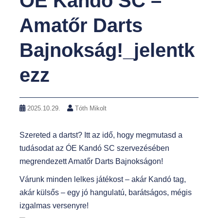
ÓE Kandó SC –
Amatőr Darts
Bajnokság!_jelentk
ezz
2025.10.29.
Tóth Mikolt
Szereted a dartst? Itt az idő, hogy megmutasd a
tudásodat az ÓE Kandó SC szervezésében
megrendezett Amatőr Darts Bajnokságon!
Várunk minden lelkes játékost – akár Kandó tag,
akár külsős – egy jó hangulatú, barátságos, mégis
izgalmas versenyre!