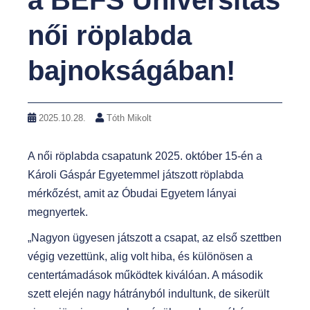
a BEFS Universitas
női röplabda
bajnokságában!
2025.10.28.
Tóth Mikolt
A
női röplabda csapatunk 2025. október 15-én a
Károli Gáspár Egyetemmel játszott röplabda
mérkőzést, amit az Óbudai Egyetem lányai
megnyertek.
„Nagyon ügyesen játszott a csapat, az első szettben
végig vezettünk, alig volt hiba, és különösen a
centertámadások működtek kiválóan. A második
szett elején nagy hátrányból indultunk, de sikerült