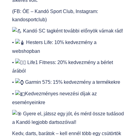
sikeres volt.
(FB: ÓE – Kandó Sport Club, Instagram:
kandosportclub)
Kandó SC tagként további előnyök várnak rád!
•
Hesters Life: 10% kedvezmény a
webshopban
•
Life1 Fitness: 20% kedvezmény a bérlet
árából
•
Garmin 575: 15% kedvezmény a termékekre
•
Kedvezményes nevezési díjak az
eseményeinkre
Gyere el, játssz egy jót, és mérd össze tudásod
a Kandó legjobb dartsozóival!
Kedv, darts, barátok – kell ennél több egy csütörtök