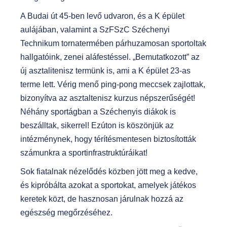
A Budai út 45-ben levő udvaron, és a K épület
aulájában, valamint a SzFSzC Széchenyi
Technikum tornatermében párhuzamosan sportoltak
hallgatóink, zenei aláfestéssel. „Bemutatkozott” az
új asztalitenisz termünk is, ami a K épület 23-as
terme lett. Vérig menő ping-pong meccsek zajlottak,
bizonyítva az asztaltenisz kurzus népszerűségét!
Néhány sportágban a Széchenyis diákok is
beszálltak, sikerrel! Ezúton is köszönjük az
intézménynek, hogy térítésmentesen biztosították
számunkra a sportinfrastruktúráikat!
Sok fiatalnak nézelődés közben jött meg a kedve,
és kipróbálta azokat a sportokat, amelyek játékos
keretek közt, de hasznosan járulnak hozzá az
egészség megőrzéséhez.