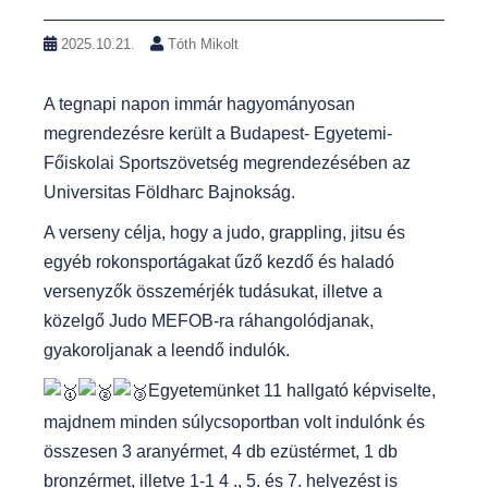
2025.10.21.
Tóth Mikolt
A
tegnapi napon immár hagyományosan
megrendezésre került a Budapest- Egyetemi-
Főiskolai Sportszövetség megrendezésében az
Universitas Földharc Bajnokság.
A verseny célja, hogy a judo, grappling, jitsu és
egyéb rokonsportágakat űző kezdő és haladó
versenyzők összemérjék tudásukat, illetve a
közelgő Judo MEFOB-ra ráhangolódjanak,
gyakoroljanak a leendő indulók.
Egyetemünket 11 hallgató képviselte,
majdnem minden súlycsoportban volt indulónk és
összesen 3 aranyérmet, 4 db ezüstérmet, 1 db
bronzérmet, illetve 1-1 4 ., 5. és 7. helyezést is