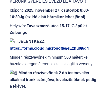
KÉRÜNK GYERE ÉS EVEZD LE A TÁVOT!
Időpont:
2025. november 27. csütörtök 8:00-
16:30-ig (ez idő alatt bármikor lehet jönni)
Helyszín:
Tavaszmező utca 15-17. G épület
Zsibongó
JELENTKEZZ:
https://forms.cloud.microsoft/e/eEzhu0i6q4
Minden résztvevőnek minimum 500 métert kell
húznia az ergométeren, ezzel is segíti a versenyt.
Minden résztvevőnek 2 db testnevelés
alkalmat írunk ezért jóvá, levelezősöknek pedig
a félévet.