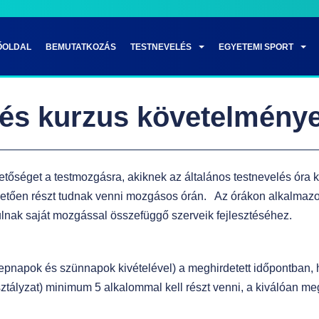
ŐOLDAL
BEMUTATKOZÁS
TESTNEVELÉS
EGYETEMI SPORT
lés kurzus követelmény
hetőséget a testmozgásra, akiknek az általános testnevelés óra 
etően részt tudnak venni mozgásos órán. Az órákon alkalmazot
rulnak saját mozgással összefüggő szerveik fejlesztéséhez.
epnapok és szünnapok kivételével) a meghirdetett időpontban,
sztályzat) minimum 5 alkalommal kell részt venni, a kiválóan me