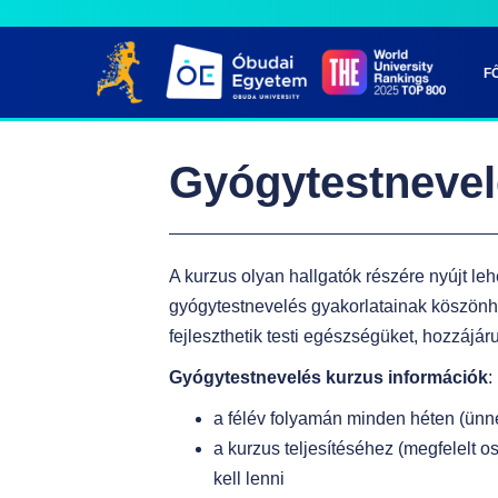
S
k
F
i
p
t
Gyógytestneve
o
m
a
A kurzus olyan hallgatók részére nyújt le
i
gyógytestnevelés gyakorlatainak köszönh
n
fejleszthetik testi egészségüket, hozzájá
c
o
Gyógytestnevelés kurzus információk
:
n
a félév folyamán minden héten (ünn
t
a kurzus teljesítéséhez (megfelelt o
e
kell lenni
n