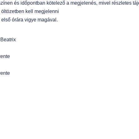
színen és időpontban kötelező a megjelenés, mivel részletes tájék
öltözetben kell megjelenni
z első órára vigye magával.
Beatrix
vente
vente