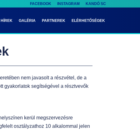
FACEBOOK
INSTAGRAM
KANDÓ SC
HÍREK
GALÉRIA
PARTNEREK
ELÉRHETŐSÉGEK
ek
keretében nem javasolt a részvétel, de a
t gyakorlatok segítségével a résztvevők
 helyszínen kerül megszervezésre
gfelelt osztályzathoz 10 alkalommal jelen