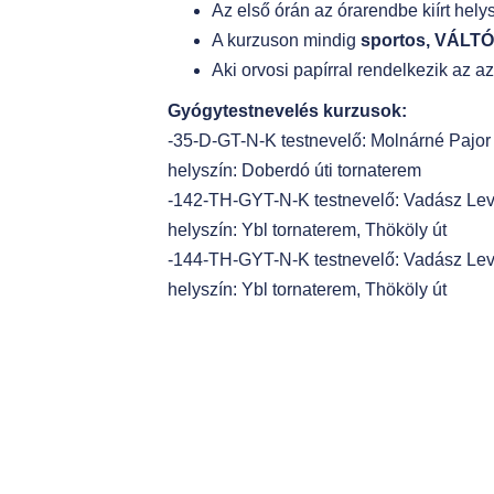
Az első órán az órarendbe kiírt hely
t
A kurzuson mindig
sportos, VÁLTÓ
Aki orvosi papírral rendelkezik az a
Gyógytestnevelés kurzusok:
-35-D-GT-N-K testnevelő: Molnárné Pajor 
helyszín: Doberdó úti tornaterem
-142-TH-GYT-N-K testnevelő: Vadász Le
helyszín: Ybl tornaterem, Thököly út
-144-TH-GYT-N-K testnevelő: Vadász Le
helyszín: Ybl tornaterem, Thököly út