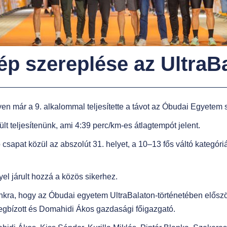
ép szereplése az UltraB
n már a 9. alkalommal teljesítette a távot az Óbudai Egyetem 
ült teljesítenünk, ami 4:39 perc/km-es átlagtempót jelent.
csapat közül az abszolút 31. helyet, a 10–13 fős váltó kategór
el járult hozzá a közös sikerhez.
nkra, hogy az Óbudai egyetem UltraBalaton-történetében először
megbízott és Domahidi Ákos gazdasági főigazgató.