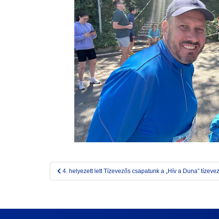
Bejegyzés
4. helyezett lett Tízevezős csapatunk a „Hív a Duna” tízeve
navigáció