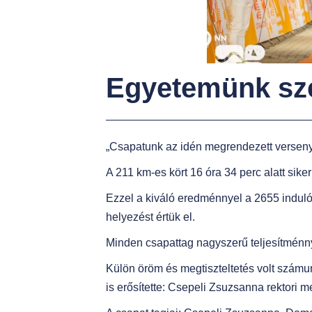
t
Egyetemünk sz
„Csapatunk az idén megrendezett versenye
A 211 km-es kört 16 óra 34 perc alatt siker
Ezzel a kiváló eredménnyel a 2655 induló 
helyezést értük el.
Minden csapattag nagyszerű teljesítménny
Külön öröm és megtiszteltetés volt számu
is erősítette: Csepeli Zsuzsanna rektori 