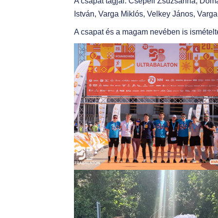
A csapat tagjai: Csepeli Zsuzsanna, Doma
István, Varga Miklós, Velkey János, Varga
A csapat és a magam nevében is ismétel