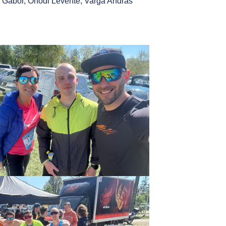
es Gábor, Ónodi Levente, Varga András