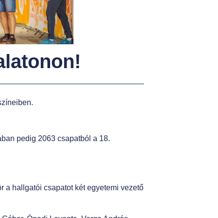
alatonon!
színeiben.
iában pedig 2063 csapatból a 18.
 a hallgatói csapatot két egyetemi vezető