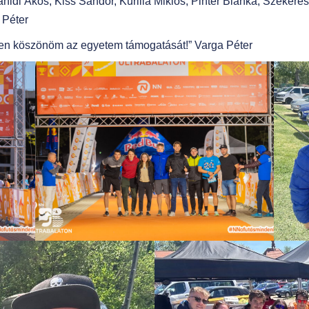
hidi Ákos, Kiss Sándor, Kurilla Miklós, Pintér Blanka, Szeker
 Péter
ten köszönöm az egyetem támogatását!” Varga Péter