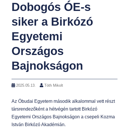
Dobogós ÓE-s
t
siker a Birkózó
Egyetemi
Országos
Bajnokságon
2025.05.13.
Tóth Mikolt
Az Óbudai Egyetem második alkalommal vett részt
társrendezőként a hétvégén tartott Birkózó
Egyetemi Országos
Bajnokságon a csepeli Kozma
István Birkózó Akadémián.