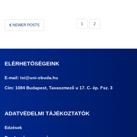
BEJEGYZÉS
1
2
NEWER POSTS
NAVIGÁCIÓ
ELÉRHETŐSÉGEINK
E-mail:
tsi@uni-obuda.hu
Cím: 1084 Budapest, Tavaszmező u 17. C- ép. Fsz. 3
ADATVÉDELMI TÁJÉKOZTATÓK
Edzések