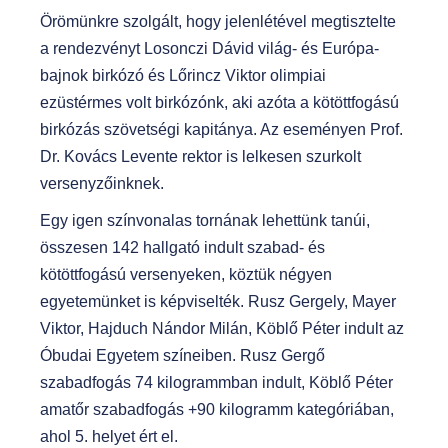
Örömünkre szolgált, hogy jelenlétével megtisztelte
a rendezvényt Losonczi Dávid világ- és Európa-
bajnok birkózó és Lőrincz Viktor olimpiai
ezüstérmes volt birkózónk, aki azóta a kötöttfogású
birkózás szövetségi kapitánya. Az eseményen Prof.
Dr. Kovács Levente rektor is lelkesen szurkolt
versenyzőinknek.
Egy igen színvonalas tornának lehettünk tanúi,
összesen 142 hallgató indult szabad- és
kötöttfogású versenyeken, köztük négyen
egyetemünket is képviselték. Rusz Gergely, Mayer
Viktor, Hajduch Nándor Milán, Köblő Péter indult az
Óbudai Egyetem színeiben. Rusz Gergő
szabadfogás 74 kilogrammban indult, Köblő Péter
amatőr szabadfogás +90 kilogramm kategóriában,
ahol 5. helyet ért el.