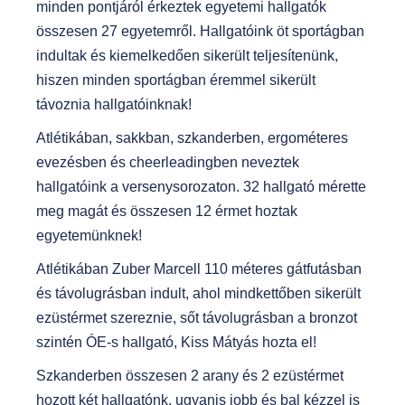
minden pontjáról érkeztek egyetemi hallgatók
összesen 27 egyetemről. Hallgatóink öt sportágban
indultak és kiemelkedően sikerült teljesítenünk,
hiszen minden sportágban éremmel sikerült
távoznia hallgatóinknak!
Atlétikában, sakkban, szkanderben, ergométeres
evezésben és cheerleadingben neveztek
hallgatóink a versenysorozaton. 32 hallgató mérette
meg magát és összesen 12 érmet hoztak
egyetemünknek!
Atlétikában Zuber Marcell 110 méteres gátfutásban
és távolugrásban indult, ahol mindkettőben sikerült
ezüstérmet szereznie, sőt távolugrásban a bronzot
szintén ÓE-s hallgató, Kiss Mátyás hozta el!
Szkanderben összesen 2 arany és 2 ezüstérmet
hozott két hallgatónk, ugyanis jobb és bal kézzel is