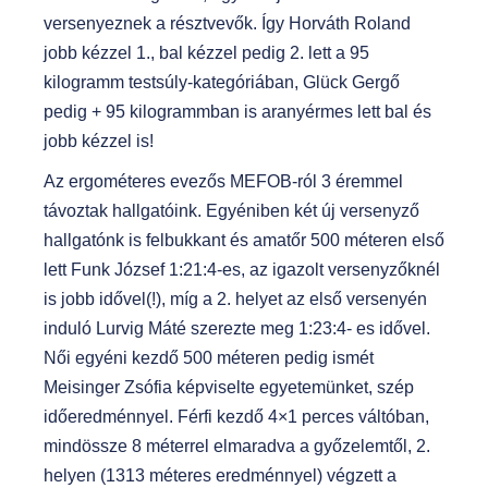
versenyeznek a résztvevők. Így Horváth Roland
jobb kézzel 1., bal kézzel pedig 2. lett a 95
kilogramm testsúly-kategóriában, Glück Gergő
pedig + 95 kilogrammban is aranyérmes lett bal és
jobb kézzel is!
Az ergométeres evezős MEFOB-ról 3 éremmel
távoztak hallgatóink. Egyéniben két új versenyző
hallgatónk is felbukkant és amatőr 500 méteren első
lett Funk József 1:21:4-es, az igazolt versenyzőknél
is jobb idővel(!), míg a 2. helyet az első versenyén
induló Lurvig Máté szerezte meg 1:23:4- es idővel.
Női egyéni kezdő 500 méteren pedig ismét
Meisinger Zsófia képviselte egyetemünket, szép
időeredménnyel. Férfi kezdő 4×1 perces váltóban,
mindössze 8 méterrel elmaradva a győzelemtől, 2.
helyen (1313 méteres eredménnyel) végzett a