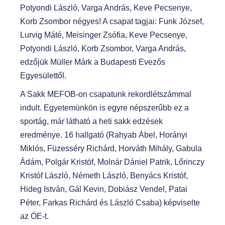
Potyondi László, Varga András, Keve Pecsenye,
Korb Zsombor négyes! A csapat tagjai: Funk József,
Lurvig Máté, Meisinger Zsófia, Keve Pecsenye,
Potyondi László, Korb Zsombor, Varga András,
edzőjük Müller Márk a Budapesti Evezős
Egyesülettől.
A Sakk MEFOB-on csapatunk rekordlétszámmal
indult. Egyetemünkön is egyre népszerűbb ez a
sportág, már látható a heti sakk edzések
eredménye. 16 hallgató (Rahyab Ábel, Horányi
Miklós, Füzesséry Richárd, Horváth Mihály, Gabula
Ádám, Polgár Kristóf, Molnár Dániel Patrik, Lőrinczy
Kristóf László, Németh László, Benyács Kristóf,
Hideg István, Gál Kevin, Dobiász Vendel, Patai
Péter, Farkas Richárd és László Csaba) képviselte
az ÓE-t.