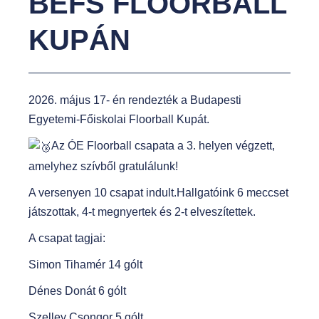
BEFS FLOORBALL
t
KUPÁN
2026. május 17- én rendezték a Budapesti
Egyetemi-Főiskolai Floorball Kupát.
Az ÓE Floorball csapata a 3. helyen végzett,
amelyhez szívből gratulálunk!
A versenyen 10 csapat indult.Hallgatóink 6 meccset
játszottak, 4-t megnyertek és 2-t elveszítettek.
A csapat tagjai:
Simon Tihamér 14 gólt
Dénes Donát 6 gólt
Szelley Csongor 5 gólt