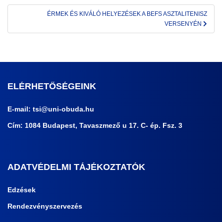
ÉRMEK ÉS KIVÁLÓ HELYEZÉSEK A BEFS ASZTALITENISZ
VERSENYÉN
ELÉRHETŐSÉGEINK
E-mail:
tsi@uni-obuda.hu
Cím: 1084 Budapest, Tavaszmező u 17. C- ép. Fsz. 3
ADATVÉDELMI TÁJÉKOZTATÓK
Edzések
Rendezvényszervezés