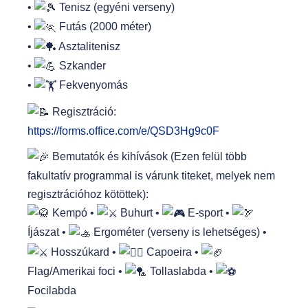
•
Tenisz (egyéni verseny)
•
Futás (2000 méter)
•
Asztalitenisz
•
Szkander
•
Fekvenyomás
Regisztráció:
https://forms.office.com/e/QSD3Hg9c0F
Bemutatók és kihívások (Ezen felül több
fakultatív programmal is várunk titeket, melyek nem
regisztrációhoz kötöttek):
Kempó •
Buhurt •
E-sport •
Íjászat •
Ergométer (verseny is lehetséges) •
Hosszúkard •
Capoeira •
Flag/Amerikai foci •
Tollaslabda •
Focilabda