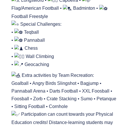
Longsword •
Capoeira •
Flag/American Football •
Badminton •
Football Freestyle
Special Challenges:
•
Teqball
•
Pannaball
•
Chess
•
Wall Climbing
•
Geocaching
Extra activities by Team Recreation:
Goalball • Angry Birds Slingshot • Bagjump •
Pannaball Arena • Darts Football • XXL Foosball •
Foosball • Zorb • Crate Stacking • Sumo • Petanque
• Sitting Football • Cornhole
Participation can count towards your Physical
Education credits! Distance-learning students may