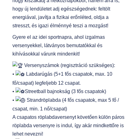
hogy kiszakadj a hétköznapokból, hanem arra is,
hogy új lendületet adj egészségednek: feltölt
energiával, javítja a fizikai erőnléted, oldja a
stresszt, és igazi élménnyé teszi a mozgást!
Gyere el az idei sportnapra, ahol izgalmas
versenyekkel, látványos bemutatókkal és
kihívásokkal várunk mindenkit!
Versenyszámok (regisztráció szükséges):
•
Labdarúgás (5+1 fős csapatok, max. 10
fő/csapat) legfeljebb 12 csapat.
•
Streetball bajnokság (3 fős csapatok)
•
Strandröplabda (4 fős csapatok, max 5 fő /
csapat, min. 1 nő/csapat)
A csapatos röplabdaversenyt követően külön páros
röplabda versenyre is indul, így akár mindkettőre is
lehet nevezni!