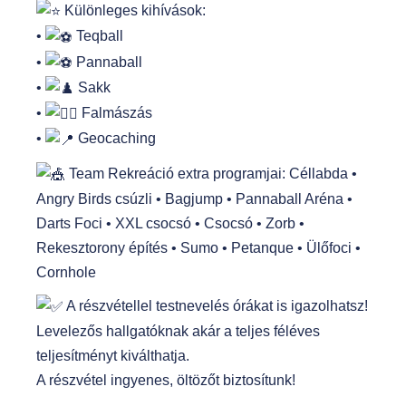
Különleges kihívások:
•
Teqball
•
Pannaball
•
Sakk
•
Falmászás
•
Geocaching
Team Rekreáció extra programjai: Céllabda •
Angry Birds csúzli • Bagjump • Pannaball Aréna •
Darts Foci • XXL csocsó • Csocsó • Zorb •
Rekesztorony építés • Sumo • Petanque • Ülőfoci •
Cornhole
A részvétellel testnevelés órákat is igazolhatsz!
Levelezős hallgatóknak akár a teljes féléves
teljesítményt kiválthatja.
A részvétel ingyenes, öltözőt biztosítunk!