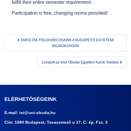
fulfill their entire semester requirement.
Participation is free, changing rooms provided!
Bejegyzés
TAROLTAK FÖLDHARCOSAINK A BUDAPESTI EGYETEMI
navigáció
BAJNOKSÁGON
Lezajlott az első Óbudai Egyetem Karok Viadala!
ELÉRHETŐSÉGEINK
E-mail:
tsi@uni-obuda.hu
Cím: 1084 Budapest, Tavaszmező u 17. C- ép. Fsz. 3