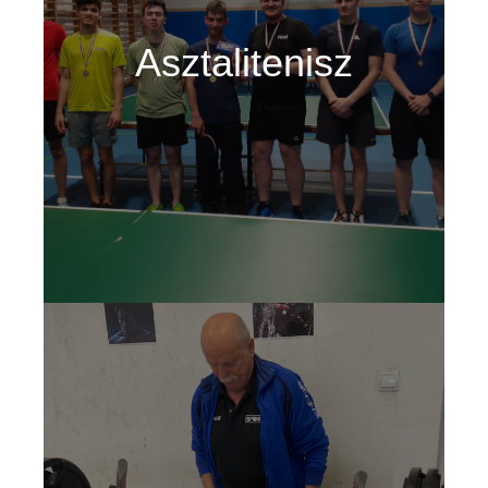
t
Asztalitenisz