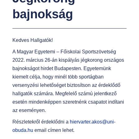
t
bajnokság
Kedves Hallgatók!
A Magyar Egyetemi – Főiskolai Sportszövetség
2022. március 26-án kispályás jégkorong országos
bajnokságot hirdet Budapesten. Egyetemünk
kiemelt célja, hogy minél több sportágban
versenyzési lehetőséget biztosítson az érdeklődő
hallgatók számára. Megfelelő számú jelentkező
esetén mindenképpen szeretnénk csapatot indítani
az eseményen.
Részletekről érdeklődni a
hiervarter.akos@uni-
obuda.hu
email címen lehet.