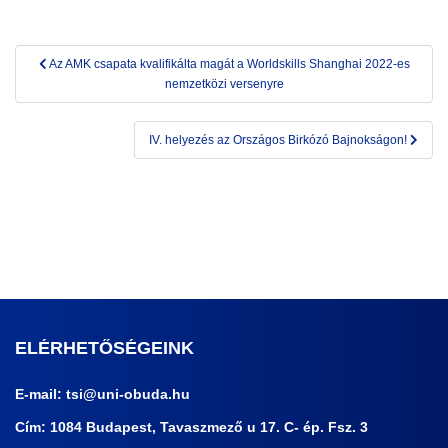
Bejegyzés
Az AMK csapata kvalifikálta magát a Worldskills Shanghai 2022-es
navigáció
nemzetközi versenyre
IV. helyezés az Országos Birkózó Bajnokságon!
ELÉRHETŐSÉGEINK
E-mail:
tsi@uni-obuda.hu
Cím: 1084 Budapest, Tavaszmező u 17. C- ép. Fsz. 3