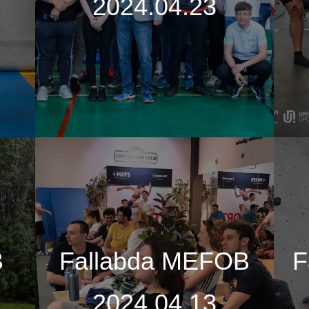
2024.04.23
B
Fallabda MEFOB
F
2024.04.13