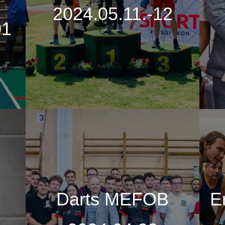
2024.05.11.-12
01
Darts MEFOB
E