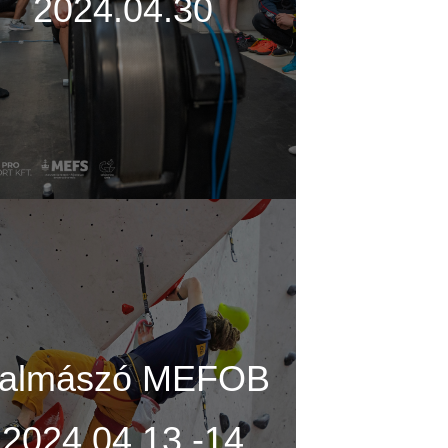
2024.04.30
almászó MEFOB
2024.04.13.-14