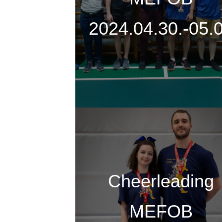
t
2024.04.30.-05.
Cheerleading
MEFOB