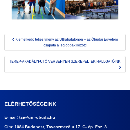
Bejegyzés
Kiemelkedő teljesítmény az Ultrabalatonon – az Óbudai Egyetem
navigáció
csapata a legjobbak között!
TEREP-AKADÁLYFUTÓ VERSENYEN SZEREPELTEK HALLGATÓINK!
ELÉRHETŐSÉGEINK
E-mail:
tsi@uni-obuda.hu
Cím: 1084 Budapest, Tavaszmező u 17. C- ép. Fsz. 3