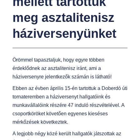
mellett tartottuk
t
meg asztalitenisz
háziversenyünket
Örömmel tapasztaljuk, hogy egyre többen
érdeklődnek az asztalitenisz iránt, ami a
háziversenyre jelentkezők számán is látható!
Ebben az évben április 15-én tartottuk a Doberdó úti
tornateremben a háziversenyt hallgatóink és
munkavállalóink részére 47 induló részvételével. A
csoportköröket követően egyenes kieséses
mérkőzések következtek.
A legjobb négy közé került hallgatók játszottak az