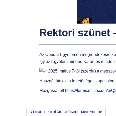
t
Rektori szünet
Az Óbudai Egyetemen megrendezésre kerül
így az Egyetem minden Karán és minden ké
2025. május 7-től (szerda) a megszoko
Használjátok ki a lehetőséget, kapcsolódj
Mozgásra fel!
https://forms.office.com/e
Bejegyzés
Lezajlott az első Óbudai Egyetem Karok Viadala!