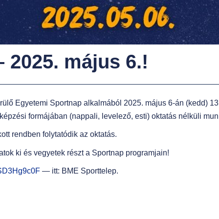
 – 2025. május 6.!
ő Egyetemi Sportnap alkalmából 2025. május 6-án (kedd) 13:00
pzési formájában (nappali, levelező, esti) oktatás nélküli mun
tt rendben folytatódik az oktatás.
atok ki és vegyetek részt a Sportnap programjain!
/QSD3Hg9c0F
— itt: BME Sporttelep.