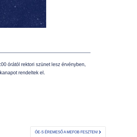
 órától rektori szünet lesz
érvényben,
kanapot rendeltek el.
ÓE-S ÉREMESŐ A MEFOB FESZTEN!