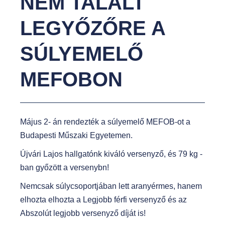
NEM TALÁLT
t
LEGYŐZŐRE A
SÚLYEMELŐ
MEFOBON
Május 2- án rendezték a súlyemelő MEFOB-ot a
Budapesti Műszaki Egyetemen.
Újvári Lajos hallgatónk kiváló versenyző, és 79 kg -
ban győzött a versenybn!
Nemcsak súlycsoportjában lett aranyérmes, hanem
elhozta elhozta a Legjobb férfi versenyző és az
Abszolút legjobb versenyző díját is!