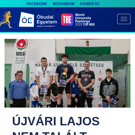
FACEBOOK
INSTAGRAM
KANDÓ SC
S
k
TOGG
i
p
t
o
m
a
i
n
c
o
n
t
ÚJVÁRI LAJOS
e
n