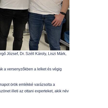
gő József, Dr. Széll Károly, Liszi Márk,
ták a versenyzőkben a lelket és végig
napot örök emlékké varázsolta a
net illeti az ottani experteket, akik név