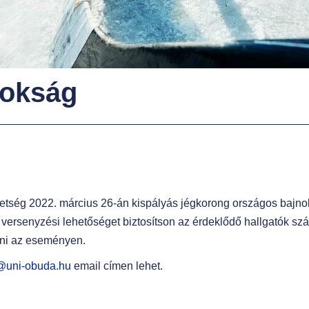
nokság
etség 2022. március 26-án kispályás jégkorong országos bajn
n versenyzési lehetőséget biztosítson az érdeklődő hallgatók s
ani az eseményen.
s@uni-obuda.hu
email címen lehet.