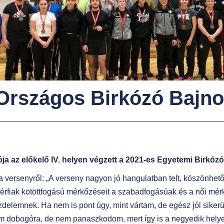
z Országos Birkózó Bajn
ja az előkelő IV. helyen végzett a 2021-es Egyetemi Birkó
 versenyről: „A verseny nagyon jó hangulatban telt, köszönhe
érfiak kötöttfogású mérkőzéseit a szabadfogásúak és a női mér
zdelemnek. Ha nem is pont úgy, mint vártam, de egész jól siker
m dobogóra, de nem panaszkodom, mert így is a negyedik hely