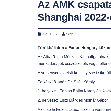
Az AMK csapata kvalifikálta magát a Worldskills
Shanghai 2022-
2021.12.17.
s4nyi
Törökbálinton a Fanuc Hungary közpon
Az Alba Regia Műszaki Kar hallgatóinak eg
munkadarabot, összeszereli, végül ellenő
A versenyen az első két helyezést sikerü
Felkészítő tanár: Dr. Széll Károly
1. helyezett: Farkas Bálint Károly és Ková
2. helyezett: Liszi Márk és Molnár Gábor
Az első helyezett csapat ezzel a versenny