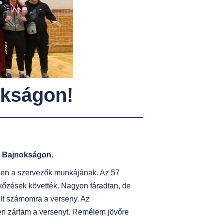
okságon!
zó Bajnokságon.
tően a szervezők munkájának. Az 57
kőzések követték. Nagyon fáradtan, de
ült számomra a verseny. Az
en zártam a versenyt. Remélem jövőre