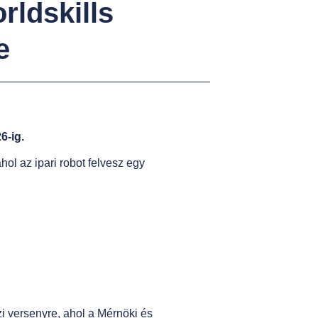
e
6-ig.
ol az ipari robot felvesz egy
i versenyre, ahol a Mérnöki és