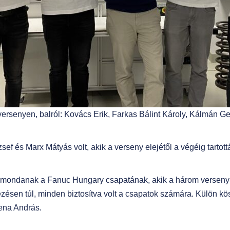
ersenyen, balról: Kovács Erik, Farkas Bálint Károly, Kálmán Ger
sef és Marx Mátyás volt, akik a verseny elejétől a végéig tartot
et mondanak a Fanuc Hungary csapatának, akik a három verseny
ésen túl, minden biztosítva volt a csapatok számára. Külön köszö
lena András.