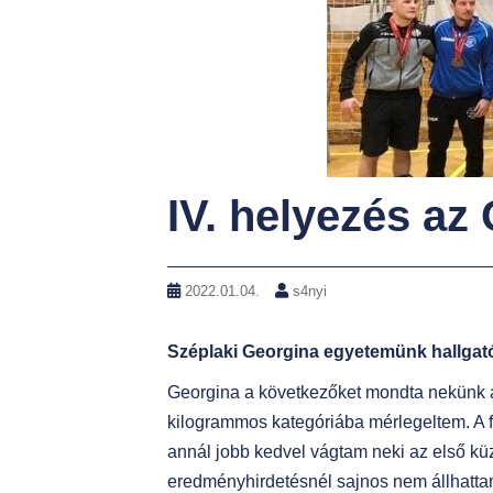
t
IV. helyezés a
2022.01.04.
s4nyi
Széplaki Georgina egyetemünk hallgató
Georgina a következőket mondta nekünk a
kilogrammos kategóriába mérlegeltem. A f
annál jobb kedvel vágtam neki az első kü
eredményhirdetésnél sajnos nem állhatta