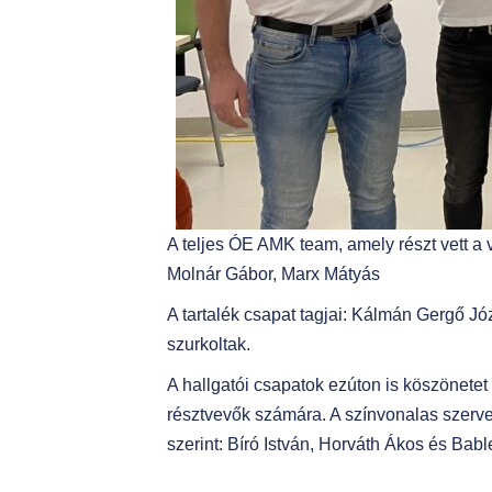
A teljes ÓE AMK team, amely részt vett a v
Molnár Gábor, Marx Mátyás
A tartalék csapat tagjai: Kálmán Gergő Józ
szurkoltak.
A hallgatói csapatok ezúton is köszönet
résztvevők számára. A színvonalas szervez
szerint: Bíró István, Horváth Ákos és Bab