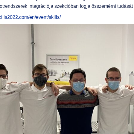
botrendszerek integrációja szekcióban fogja összemérni tudás
kills2022.com/en/event/skills/