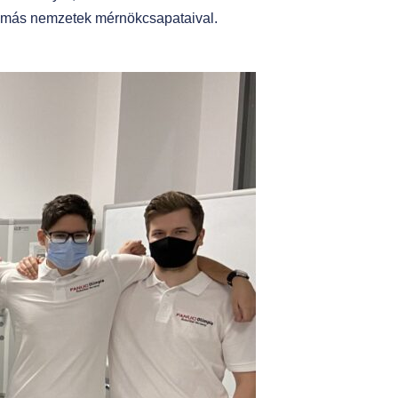
át más nemzetek mérnökcsapataival.