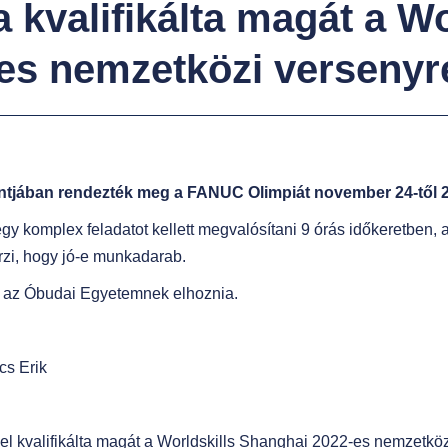
es nemzetközi versenyr
tjában rendezték meg a FANUC Olimpiát november 24-től 2
y komplex feladatot kellett megvalósítani 9 órás időkeretben, ah
rzi, hogy jó-e munkadarab.
lt az Óbudai Egyetemnek elhoznia.
cs Erik
el kvalifikálta magát a Worldskills Shanghai 2022-es nemzetköz