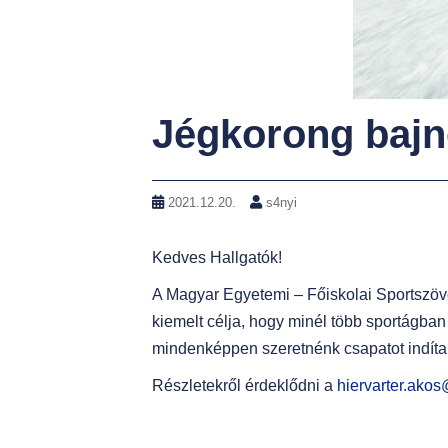
Jégkorong baj
2021.12.20.
s4nyi
Kedves Hallgatók!
A Magyar Egyetemi – Főiskolai Sportszöv
kiemelt célja, hogy minél több sportágba
mindenképpen szeretnénk csapatot indít
Részletekről érdeklődni a
hiervarter.ako